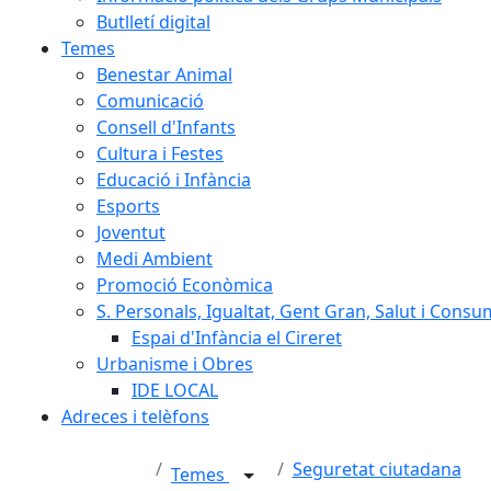
Butlletí digital
Temes
Benestar Animal
Comunicació
Consell d'Infants
Cultura i Festes
Educació i Infància
Esports
Joventut
Medi Ambient
Promoció Econòmica
S. Personals, Igualtat, Gent Gran, Salut i Consu
Espai d'Infància el Cireret
Urbanisme i Obres
IDE LOCAL
Adreces i telèfons
Seguretat ciutadana
Temes