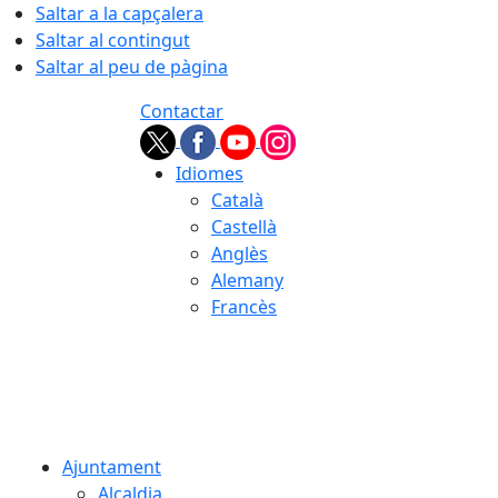
Saltar a la capçalera
Saltar al contingut
Saltar al peu de pàgina
Contactar
Idiomes
Català
Castellà
Anglès
Alemany
Francès
07.08.2026 | 02:44
Ajuntament
Alcaldia