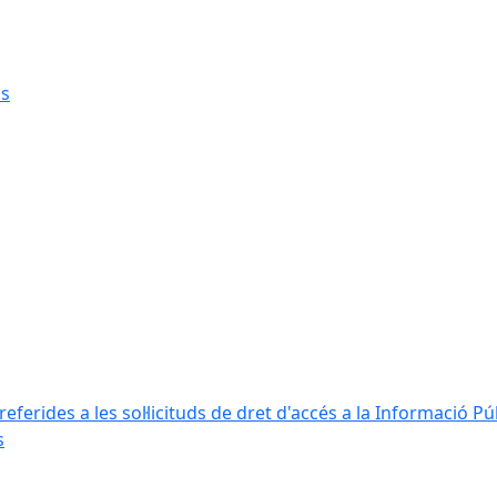
ns
ferides a les sol·licituds de dret d'accés a la Informació Pú
s