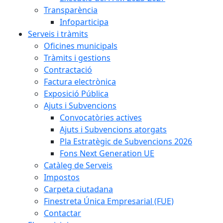
Transparència
Infoparticipa
Serveis i tràmits
Oficines municipals
Tràmits i gestions
Contractació
Factura electrònica
Exposició Pública
Ajuts i Subvencions
Convocatòries actives
Ajuts i Subvencions atorgats
Pla Estratègic de Subvencions 2026
Fons Next Generation UE
Catàleg de Serveis
Impostos
Carpeta ciutadana
Finestreta Única Empresarial (FUE)
Contactar