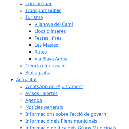
Com arribar
Transport públic
Turisme
Vilanova del Camí
Llocs d'interès
Festes i fires
Les Masies
Rutes
Via Blava Anoia
Ciència i Innovació
Bibliografia
Actualitat
WhatsApp de l'Ajuntament
Avisos i alertes
Agenda
Notícies generals
Informacions sobre l'acció de govern
Informació dels Plens municipals
Informació política dels Grups Municipals