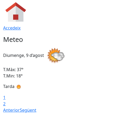
Accedeix
Meteo
Diumenge, 9 d’agost
D
T.Màx: 37°
T
T.Min: 18°
T
Tarda
T
1
2
Anterior
Següent