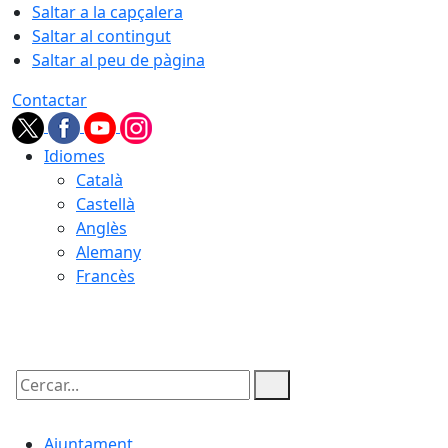
Saltar a la capçalera
Saltar al contingut
Saltar al peu de pàgina
Contactar
Idiomes
Català
Castellà
Anglès
Alemany
Francès
08.08.2026 | 21:42
Cercar:
Ajuntament