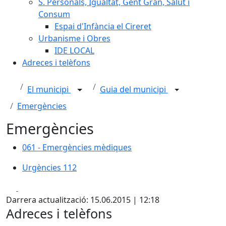
S. Personals, Igualtat, Gent Gran, Salut i
Consum
Espai d'Infància el Cireret
Urbanisme i Obres
IDE LOCAL
Adreces i telèfons
El municipi
Guia del municipi
Emergències
Emergències
061 - Emergències mèdiques
061 - Emergències mèdiques
Urgències 112
Urgències 112
Facebook
X
Darrera actualització: 15.06.2015 | 12:18
Adreces i telèfons