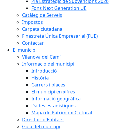
Pla Estratègic de Subvencions 2026
Fons Next Generation UE
Catàleg de Serveis
Impostos
Carpeta ciutadana
Finestreta Única Empresarial (FUE)
Contactar
El municipi
Vilanova del Camí
Informació del municipi
Introducció
Història
Carrers i places
El municipi en xifres
Informació geogràfica
Dades estadístiques
Mapa de Patrimoni Cultural
Directori d'Entitats
Guia del municipi