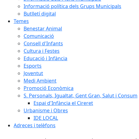
Informació política dels Grups Municipals
Butlletí digital
Temes
Benestar Animal
Comunicació
Consell d'Infants
Cultura i Festes
Educació i Infància
Esports
Joventut
Medi Ambient
Promoció Econòmica
S. Personals, Igualtat, Gent Gran, Salut i Consum
Espai d'Infància el Cireret
Urbanisme i Obres
IDE LOCAL
Adreces i telèfons