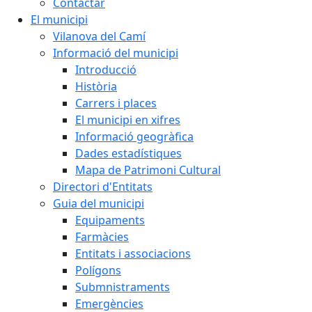
Contactar
El municipi
Vilanova del Camí
Informació del municipi
Introducció
Història
Carrers i places
El municipi en xifres
Informació geogràfica
Dades estadístiques
Mapa de Patrimoni Cultural
Directori d'Entitats
Guia del municipi
Equipaments
Farmàcies
Entitats i associacions
Polígons
Submnistraments
Emergències