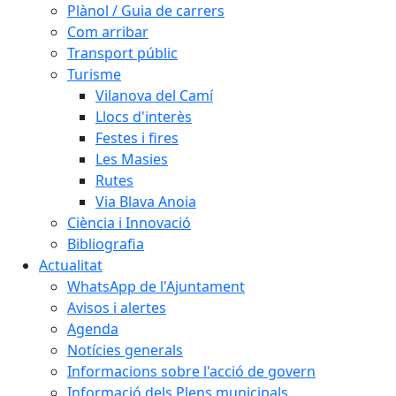
Plànol / Guia de carrers
Com arribar
Transport públic
Turisme
Vilanova del Camí
Llocs d'interès
Festes i fires
Les Masies
Rutes
Via Blava Anoia
Ciència i Innovació
Bibliografia
Actualitat
WhatsApp de l'Ajuntament
Avisos i alertes
Agenda
Notícies generals
Informacions sobre l'acció de govern
Informació dels Plens municipals