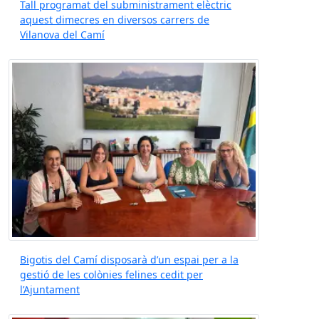
Tall programat del subministrament elèctric
aquest dimecres en diversos carrers de
Vilanova del Camí
Bigotis del Camí disposarà d’un espai per a la
gestió de les colònies felines cedit per
l’Ajuntament