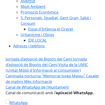
Joventut
Medi Ambient
Promoció Econòmica
S. Personals, Igualtat, Gent Gran, Salut i
Consum
Espai d'Infància el Cireret
Urbanisme i Obres
IDE LOCAL
Adreces i telèfons
Jornada d’adopció de Bigotis del Camí
Jornada
d’adopció de Bigotis del Camí
Visita de la UMIC
(Unitat Mòbil d'Informació al Consumidor)
Caminada nocturna "Memorial Josep Mateu"
Casalet
de matins
Més informació
amí
Canal de WhatsApp de l'Ajuntament
idC
Canal de comunicació amb l
'aplicació WhatsApp.
Ser
Ent
Canal de WhatsApp de l'Ajuntament
s