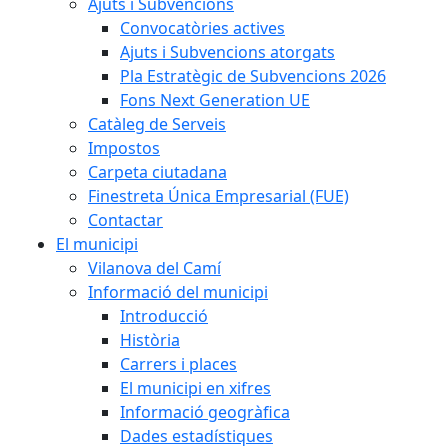
Ajuts i Subvencions
Convocatòries actives
Ajuts i Subvencions atorgats
Pla Estratègic de Subvencions 2026
Fons Next Generation UE
Catàleg de Serveis
Impostos
Carpeta ciutadana
Finestreta Única Empresarial (FUE)
Contactar
El municipi
Vilanova del Camí
Informació del municipi
Introducció
Història
Carrers i places
El municipi en xifres
Informació geogràfica
Dades estadístiques