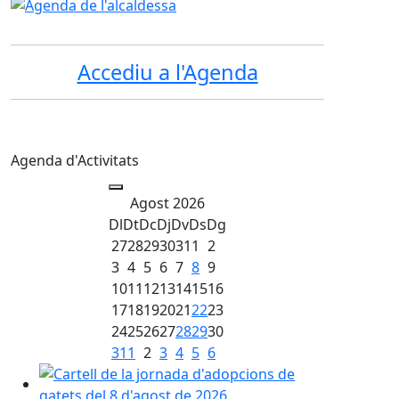
Accediu a l'Agenda
Agenda d'Activitats
Agost 2026
Dl
Dt
Dc
Dj
Dv
Ds
Dg
27
28
29
30
31
1
2
3
4
5
6
7
8
9
10
11
12
13
14
15
16
17
18
19
20
21
22
23
24
25
26
27
28
29
30
31
1
2
3
4
5
6
Jornada d’adopció de Bigotis del Camí