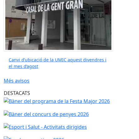
Canvi d’ubicació de la UMIC aquest divendres i
el mes d’agost
Més avisos
DESTACATS