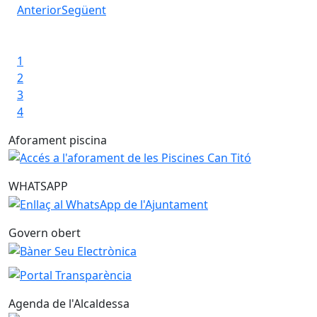
idC
Anterior
Següent
Iniciar presentació
amí
Aturar presentació
1
2
3
4
Aforament piscina
WHATSAPP
Govern obert
Agenda de l'Alcaldessa