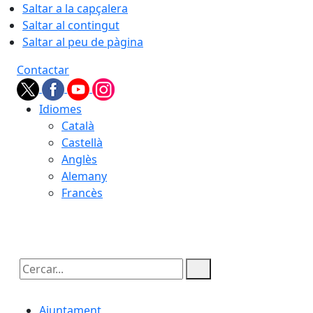
Saltar a la capçalera
Saltar al contingut
Saltar al peu de pàgina
Contactar
Idiomes
Català
Castellà
Anglès
Alemany
Francès
07.08.2026 | 11:44
Cercar:
Ajuntament