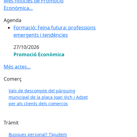
Més notícies de Promoció
Econòmica...
Agenda
Formació: Feina futura: professions emergents i tend
Formació: Feina futura: professions
emergents i tendències
27/10/2026
Promoció Econòmica
Més actes...
Comerç
Vals de descompte del pàrquing
municipal de la plaça Joan Vich i Adzet
per als clients dels comerços
Tràmit
Busques personal? T’ajudem