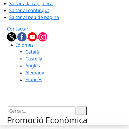
Saltar a la capçalera
Saltar al contingut
Saltar al peu de pàgina
Contactar
Idiomes
Català
Castellà
Anglès
Alemany
Francès
08.08.2026 | 11:44
Cercar:
Promoció Econòmica