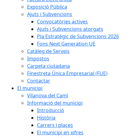
Exposició Pública
Ajuts i Subvencions
Convocatòries actives
Ajuts i Subvencions atorgats
Pla Estratègic de Subvencions 2026
Fons Next Generation UE
Catàleg de Serveis
Impostos
Carpeta ciutadana
Finestreta Única Empresarial (FUE)
Contactar
El municipi
Vilanova del Camí
Informació del municipi
Introducció
Història
Carrers i places
El municipi en xifres