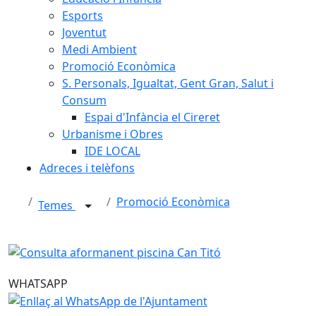
Esports
Joventut
Medi Ambient
Promoció Econòmica
S. Personals, Igualtat, Gent Gran, Salut i
Consum
Espai d'Infància el Cireret
Urbanisme i Obres
IDE LOCAL
Adreces i telèfons
Promoció Econòmica
Temes
WHATSAPP