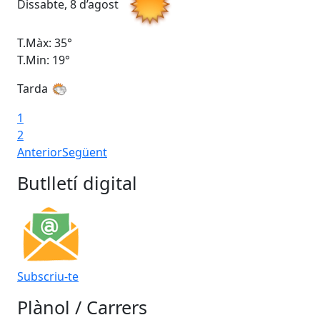
Dissabte, 8 d’agost
Di
T.Màx: 35°
T.M
T.Min: 19°
T.M
Tarda
1
2
Anterior
Següent
Butlletí digital
Subscriu-te
Plànol / Carrers