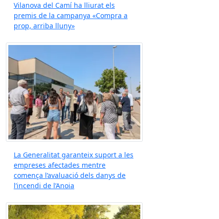
Vilanova del Camí ha lliurat els
premis de la campanya «Compra a
prop, arriba lluny»
La Generalitat garanteix suport a les
empreses afectades mentre
comença l’avaluació dels danys de
l’incendi de l’Anoia