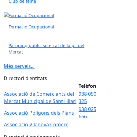
Club de feina
Formació Ocupacional
Pàrquing públic soterrat de la pl. del
Mercat
Més serveis...
Directori d'entitats
Telèfon
Associació de Comerciants del
938 050
Mercat Municipal de Sant Hilari
325
938 025
Associació Polígons dels Plans
666
Associació Vilanova Comerç
Directori d'equipaments