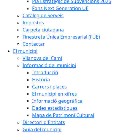
Pla Estratègic de Subvencions 2026
Fons Next Generation UE
Catàleg de Serveis
Impostos
Carpeta ciutadana
Finestreta Única Empresarial (FUE)
Contactar
El municipi
Vilanova del Camí
Informació del municipi
Introducció
Història
Carrers i places
El municipi en xifres
Informació geogràfica
Dades estadístiques
Mapa de Patrimoni Cultural
Directori d'Entitats
Guia del municipi