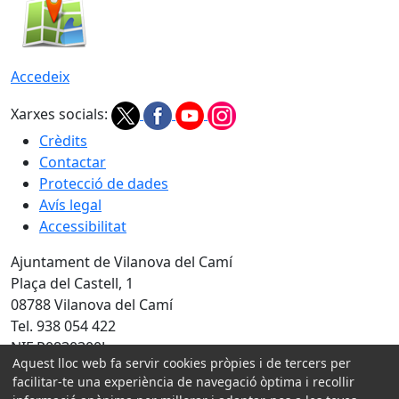
Accedeix
Xarxes socials:
Crèdits
Contactar
Protecció de dades
Avís legal
Accessibilitat
Ajuntament de Vilanova del Camí
Plaça del Castell, 1
08788 Vilanova del Camí
Tel. 938 054 422
NIF P0830300J
Aquest lloc web fa servir cookies pròpies i de tercers per
Amb la col·laboració de:
facilitar-te una experiència de navegació òptima i recollir