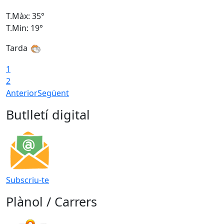
T.Màx: 35°
T
T.Min: 19°
T
Tarda
T
1
2
Anterior
Següent
Butlletí digital
Subscriu-te
Plànol / Carrers