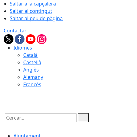
Saltar a la capçalera
Saltar al contingut
Saltar al peu de pàgina
Contactar
Idiomes
Català
Castellà
Anglès
Alemany
Francès
07.08.2026 | 03:46
Cercar:
Ajuntament