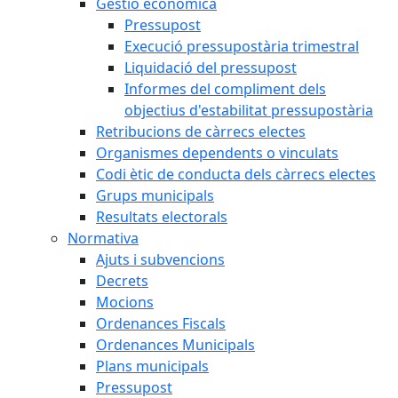
Gestió econòmica
Pressupost
Execució pressupostària trimestral
Liquidació del pressupost
Informes del compliment dels
objectius d'estabilitat pressupostària
Retribucions de càrrecs electes
Organismes dependents o vinculats
Codi ètic de conducta dels càrrecs electes
Grups municipals
Resultats electorals
Normativa
Ajuts i subvencions
Decrets
Mocions
Ordenances Fiscals
Ordenances Municipals
Plans municipals
Pressupost