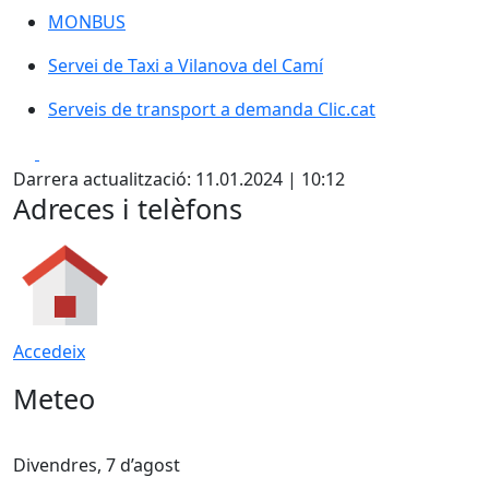
MONBUS
MONBUS
Servei de Taxi a Vilanova del Camí
Serveis de transport a demanda Clic.cat
Serveis de transport a demanda Clic.cat
Facebook
X
Darrera actualització: 11.01.2024 | 10:12
Adreces i telèfons
Accedeix
Meteo
Divendres, 7 d’agost
D