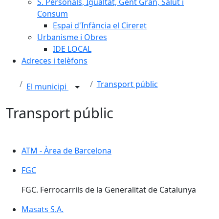
S. Personals, Igualtat, Gent Gran, Salut i
Consum
Espai d'Infància el Cireret
Urbanisme i Obres
IDE LOCAL
Adreces i telèfons
Transport públic
El municipi
Transport públic
ATM - Àrea de Barcelona
ATM - Àrea de Barcelona
FGC
FGC
FGC. Ferrocarrils de la Generalitat de Catalunya
Masats S.A.
Masats S.A.