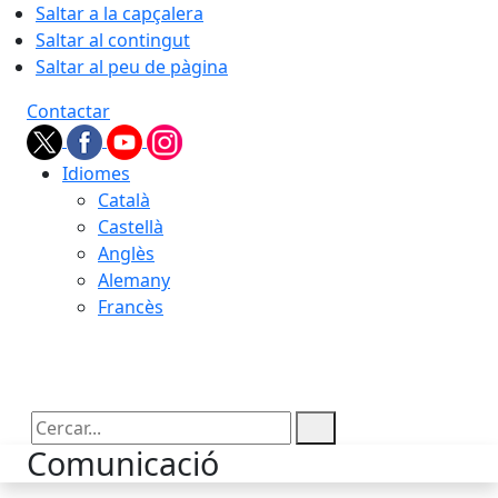
Saltar a la capçalera
Saltar al contingut
Saltar al peu de pàgina
Contactar
Idiomes
Català
Castellà
Anglès
Alemany
Francès
10.08.2026 | 04:20
Cercar:
Comunicació