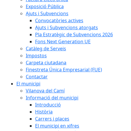
Exposició Pública
Ajuts i Subvencions
Convocatòries actives
Ajuts i Subvencions atorgats
Pla Estratègic de Subvencions 2026
Fons Next Generation UE
Catàleg de Serveis
Impostos
Carpeta ciutadana
Finestreta Única Empresarial (FUE)
Contactar
El municipi
Vilanova del Camí
Informació del municipi
Introducció
Història
Carrers i places
El municipi en xifres