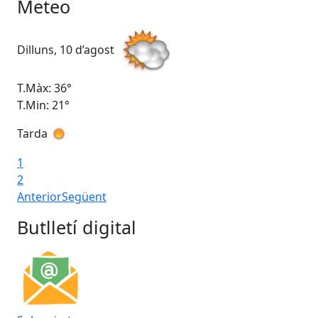
Meteo
Dilluns, 10 d’agost
Dim
T.Màx: 36°
T.M
T.Min: 21°
T.M
Tarda
Ta
1
2
Anterior
Següent
Butlletí digital