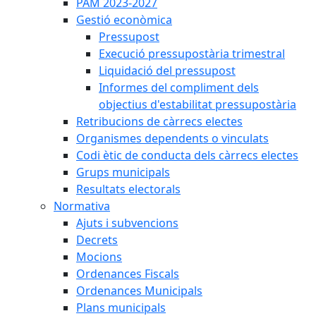
PAM 2023-2027
Gestió econòmica
Pressupost
Execució pressupostària trimestral
Liquidació del pressupost
Informes del compliment dels
objectius d'estabilitat pressupostària
Retribucions de càrrecs electes
Organismes dependents o vinculats
Codi ètic de conducta dels càrrecs electes
Grups municipals
Resultats electorals
Normativa
Ajuts i subvencions
Decrets
Mocions
Ordenances Fiscals
Ordenances Municipals
Plans municipals