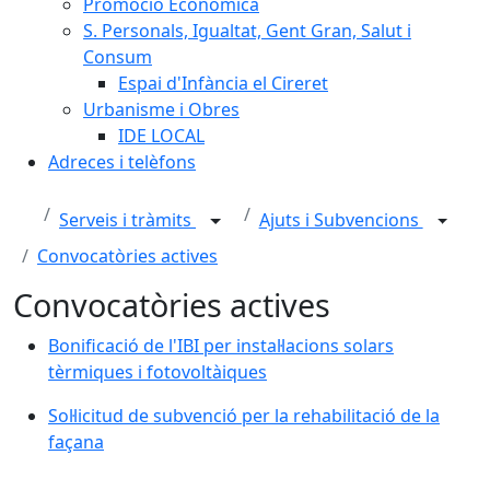
Promoció Econòmica
S. Personals, Igualtat, Gent Gran, Salut i
Consum
Espai d'Infància el Cireret
Urbanisme i Obres
IDE LOCAL
Adreces i telèfons
Serveis i tràmits
Ajuts i Subvencions
Convocatòries actives
Convocatòries actives
Bonificació de l'IBI per instal·lacions solars tèrmiques
Bonificació de l'IBI per instal·lacions solars
tèrmiques i fotovoltàiques
Sol·licitud de subvenció per la rehabilitació de la faça
Sol·licitud de subvenció per la rehabilitació de la
façana
Facebook
X