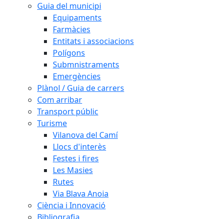
Guia del municipi
Equipaments
Farmàcies
Entitats i associacions
Polígons
Submnistraments
Emergències
Plànol / Guia de carrers
Com arribar
Transport públic
Turisme
Vilanova del Camí
Llocs d'interès
Festes i fires
Les Masies
Rutes
Via Blava Anoia
Ciència i Innovació
Bibliografia