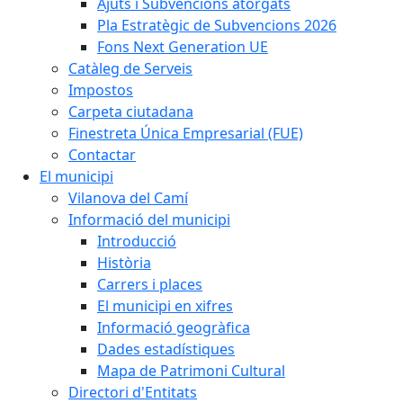
Ajuts i Subvencions atorgats
Pla Estratègic de Subvencions 2026
Fons Next Generation UE
Catàleg de Serveis
Impostos
Carpeta ciutadana
Finestreta Única Empresarial (FUE)
Contactar
El municipi
Vilanova del Camí
Informació del municipi
Introducció
Història
Carrers i places
El municipi en xifres
Informació geogràfica
Dades estadístiques
Mapa de Patrimoni Cultural
Directori d'Entitats