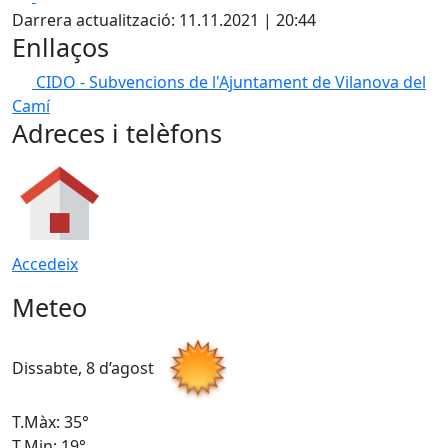
Darrera actualització: 11.11.2021 | 20:44
Enllaços
CIDO - Subvencions de l'Ajuntament de Vilanova del
Camí
Adreces i telèfons
Accedeix
Meteo
Dissabte, 8 d’agost
D
T.Màx: 35°
T
T.Min: 19°
T