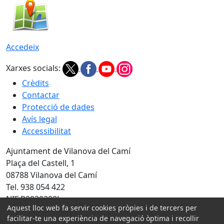
Accedeix
Xarxes socials:
Crèdits
Contactar
Protecció de dades
Avís legal
Accessibilitat
Ajuntament de Vilanova del Camí
Plaça del Castell, 1
08788 Vilanova del Camí
Tel. 938 054 422
NIF P0830300J
Aquest lloc web fa servir cookies pròpies i de tercers per
Amb la col·laboració de:
facilitar-te una experiència de navegació òptima i recollir