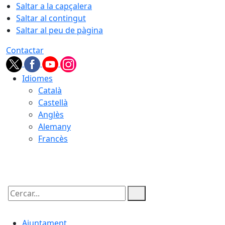
Saltar a la capçalera
Saltar al contingut
Saltar al peu de pàgina
Contactar
Idiomes
Català
Castellà
Anglès
Alemany
Francès
08.08.2026 | 02:33
Cercar:
Ajuntament