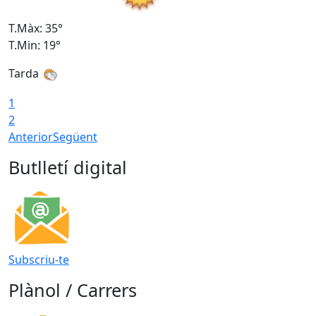
T.Màx: 35°
T
T.Min: 19°
T
Tarda
1
2
Anterior
Següent
Butlletí digital
Subscriu-te
Plànol / Carrers