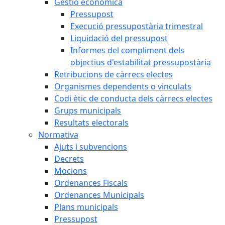
Gestió econòmica
Pressupost
Execució pressupostària trimestral
Liquidació del pressupost
Informes del compliment dels
objectius d'estabilitat pressupostària
Retribucions de càrrecs electes
Organismes dependents o vinculats
Codi ètic de conducta dels càrrecs electes
Grups municipals
Resultats electorals
Normativa
Ajuts i subvencions
Decrets
Mocions
Ordenances Fiscals
Ordenances Municipals
Plans municipals
Pressupost