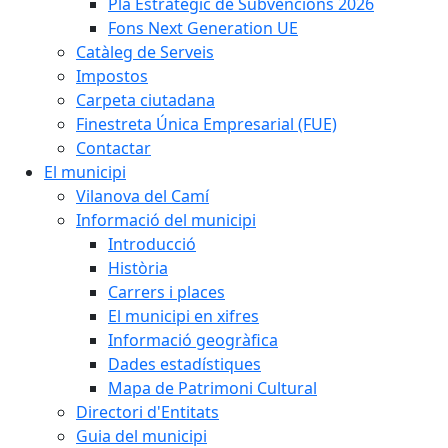
Pla Estratègic de Subvencions 2026
Fons Next Generation UE
Catàleg de Serveis
Impostos
Carpeta ciutadana
Finestreta Única Empresarial (FUE)
Contactar
El municipi
Vilanova del Camí
Informació del municipi
Introducció
Història
Carrers i places
El municipi en xifres
Informació geogràfica
Dades estadístiques
Mapa de Patrimoni Cultural
Directori d'Entitats
Guia del municipi