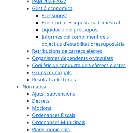
PAM 2023-2027
Gestió econòmica
Pressupost
Execució pressupostària trimestral
Liquidació del pressupost
Informes del compliment dels
objectius d'estabilitat pressupostària
Retribucions de càrrecs electes
Organismes dependents o vinculats
Codi ètic de conducta dels càrrecs electes
Grups municipals
Resultats electorals
Normativa
Ajuts i subvencions
Decrets
Mocions
Ordenances Fiscals
Ordenances Municipals
Plans municipals