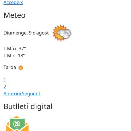
Accedeix
Meteo
Diumenge, 9 d’agost
D
T.Màx: 37°
T
T.Min: 18°
T
Tarda
T
1
2
Anterior
Següent
Butlletí digital