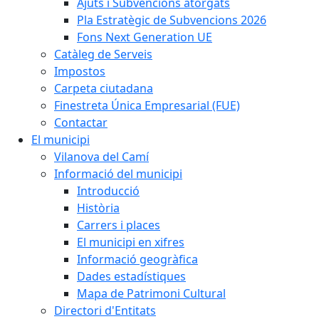
Ajuts i Subvencions atorgats
Pla Estratègic de Subvencions 2026
Fons Next Generation UE
Catàleg de Serveis
Impostos
Carpeta ciutadana
Finestreta Única Empresarial (FUE)
Contactar
El municipi
Vilanova del Camí
Informació del municipi
Introducció
Història
Carrers i places
El municipi en xifres
Informació geogràfica
Dades estadístiques
Mapa de Patrimoni Cultural
Directori d'Entitats