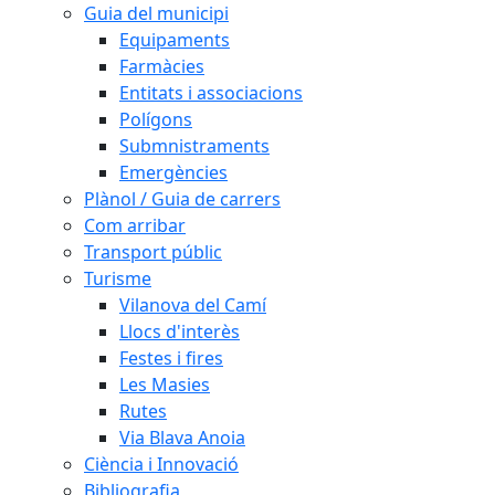
Guia del municipi
Equipaments
Farmàcies
Entitats i associacions
Polígons
Submnistraments
Emergències
Plànol / Guia de carrers
Com arribar
Transport públic
Turisme
Vilanova del Camí
Llocs d'interès
Festes i fires
Les Masies
Rutes
Via Blava Anoia
Ciència i Innovació
Bibliografia