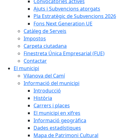
Convocatòries actives
Ajuts i Subvencions atorgats
Pla Estratègic de Subvencions 2026
Fons Next Generation UE
Catàleg de Serveis
Impostos
Carpeta ciutadana
Finestreta Única Empresarial (FUE)
Contactar
El municipi
Vilanova del Camí
Informació del municipi
Introducció
Història
Carrers i places
El municipi en xifres
Informació geogràfica
Dades estadístiques
Mapa de Patrimoni Cultural