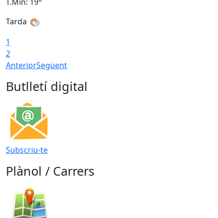
T.Min: 19°
T
Tarda
1
2
Anterior
Següent
Butlletí digital
Subscriu-te
Plànol / Carrers