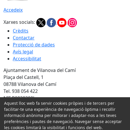
Accedeix
Xarxes socials:
Crèdits
Contactar
Protecció de dades
Avís legal
Accessibilitat
Ajuntament de Vilanova del Camí
Plaça del Castell, 1
08788 Vilanova del Camí
Tel. 938 054 422
NIF P0830300J
Aquest lloc web fa servir cookies pròpies i de tercers per
Amb la col·laboració de:
facilitar-te una experiència de navegació òptima i recollir
informació anònima per millorar i adaptar-nos a les teves
preferències i pautes de navegació. Navegar sense acceptar
les cookies limitarà la visibilitat i funcions del web.