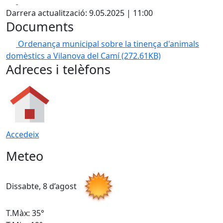
Facebook
X
Darrera actualització: 9.05.2025 | 11:00
Documents
Ordenança municipal sobre la tinença d'animals
domèstics a Vilanova del Camí
(272.61KB)
Adreces i telèfons
Accedeix
Meteo
Dissabte, 8 d’agost
D
T.Màx: 35°
T