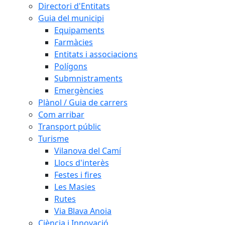
Directori d'Entitats
Guia del municipi
Equipaments
Farmàcies
Entitats i associacions
Polígons
Submnistraments
Emergències
Plànol / Guia de carrers
Com arribar
Transport públic
Turisme
Vilanova del Camí
Llocs d'interès
Festes i fires
Les Masies
Rutes
Via Blava Anoia
Ciència i Innovació