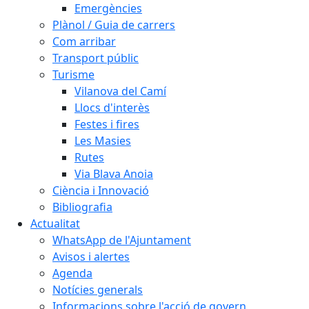
Emergències
Plànol / Guia de carrers
Com arribar
Transport públic
Turisme
Vilanova del Camí
Llocs d'interès
Festes i fires
Les Masies
Rutes
Via Blava Anoia
Ciència i Innovació
Bibliografia
Actualitat
WhatsApp de l'Ajuntament
Avisos i alertes
Agenda
Notícies generals
Informacions sobre l'acció de govern