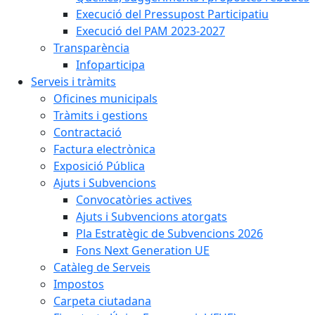
Execució del Pressupost Participatiu
Execució del PAM 2023-2027
Transparència
Infoparticipa
Serveis i tràmits
Oficines municipals
Tràmits i gestions
Contractació
Factura electrònica
Exposició Pública
Ajuts i Subvencions
Convocatòries actives
Ajuts i Subvencions atorgats
Pla Estratègic de Subvencions 2026
Fons Next Generation UE
Catàleg de Serveis
Impostos
Carpeta ciutadana