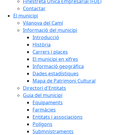
Finestreta Única Empresarial (FUE)
Contactar
El municipi
Vilanova del Camí
Informació del municipi
Introducció
Història
Carrers i places
El municipi en xifres
Informació geogràfica
Dades estadístiques
Mapa de Patrimoni Cultural
Directori d'Entitats
Guia del municipi
Equipaments
Farmàcies
Entitats i associacions
Polígons
Submnistraments