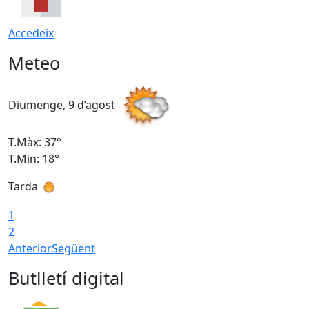
Accedeix
Meteo
Diumenge, 9 d’agost
D
T.Màx: 37°
T
T.Min: 18°
T
Tarda
T
1
2
Anterior
Següent
Butlletí digital