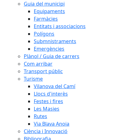
Guia del municipi
Equipaments
Farmàcies
Entitats i associacions
Polígons
Submnistraments
Emergències
Plànol / Guia de carrers
Com arribar
Transport públic
Turisme
Vilanova del Camí
Llocs d'interès
Festes i fires
Les Masies
Rutes
Via Blava Anoia
Ciència i Innovació
Bibliografia