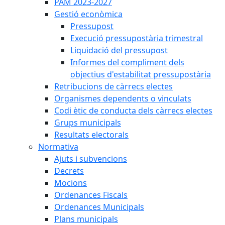
PAM 2023-2027
Gestió econòmica
Pressupost
Execució pressupostària trimestral
Liquidació del pressupost
Informes del compliment dels
objectius d'estabilitat pressupostària
Retribucions de càrrecs electes
Organismes dependents o vinculats
Codi ètic de conducta dels càrrecs electes
Grups municipals
Resultats electorals
Normativa
Ajuts i subvencions
Decrets
Mocions
Ordenances Fiscals
Ordenances Municipals
Plans municipals