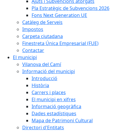
Ajuts i Subvencions atorgats
Pla Estratègic de Subvencions 2026
Fons Next Generation UE
Catàleg de Serveis
Impostos
Carpeta ciutadana
Finestreta Única Empresarial (FUE)
Contactar
El municipi
Vilanova del Camí
Informació del municipi
Introducció
Història
Carrers i places
El municipi en xifres
Informació geogràfica
Dades estadístiques
Mapa de Patrimoni Cultural
Directori d'Entitats