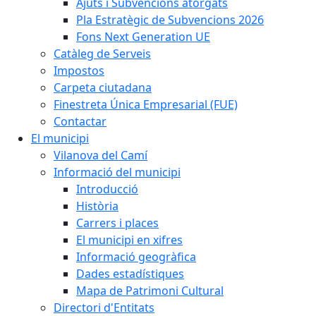
Ajuts i Subvencions atorgats
Pla Estratègic de Subvencions 2026
Fons Next Generation UE
Catàleg de Serveis
Impostos
Carpeta ciutadana
Finestreta Única Empresarial (FUE)
Contactar
El municipi
Vilanova del Camí
Informació del municipi
Introducció
Història
Carrers i places
El municipi en xifres
Informació geogràfica
Dades estadístiques
Mapa de Patrimoni Cultural
Directori d'Entitats