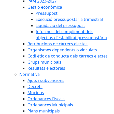
PAM 2023-2027
Gestió econòmica
Pressupost
Execució pressupostària trimestral
Liquidació del pressupost
Informes del compliment dels
objectius d'estabilitat pressupostària
Retribucions de càrrecs electes
Organismes dependents o vinculats
Codi ètic de conducta dels càrrecs electes
Grups municipals
Resultats electorals
Normativa
Ajuts i subvencions
Decrets
Mocions
Ordenances Fiscals
Ordenances Municipals
Plans municipals