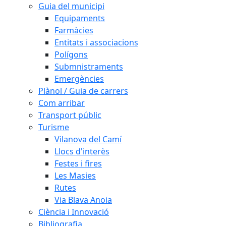
Guia del municipi
Equipaments
Farmàcies
Entitats i associacions
Polígons
Submnistraments
Emergències
Plànol / Guia de carrers
Com arribar
Transport públic
Turisme
Vilanova del Camí
Llocs d'interès
Festes i fires
Les Masies
Rutes
Via Blava Anoia
Ciència i Innovació
Bibliografia