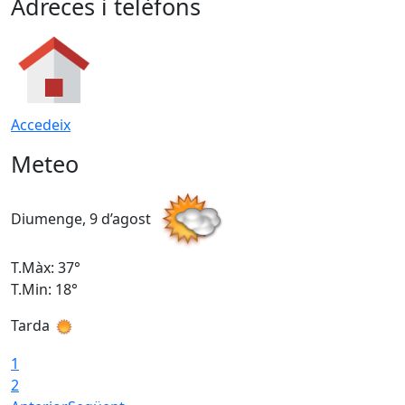
Adreces i telèfons
Accedeix
Meteo
Diumenge, 9 d’agost
D
T.Màx: 37°
T
T.Min: 18°
T
Tarda
T
1
2