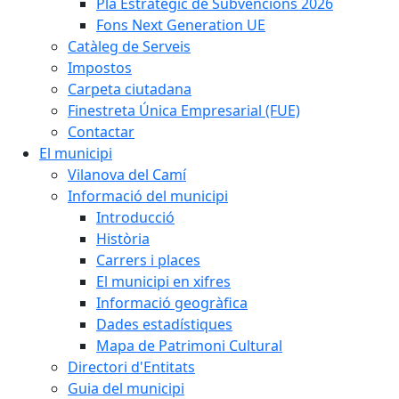
Pla Estratègic de Subvencions 2026
Fons Next Generation UE
Catàleg de Serveis
Impostos
Carpeta ciutadana
Finestreta Única Empresarial (FUE)
Contactar
El municipi
Vilanova del Camí
Informació del municipi
Introducció
Història
Carrers i places
El municipi en xifres
Informació geogràfica
Dades estadístiques
Mapa de Patrimoni Cultural
Directori d'Entitats
Guia del municipi