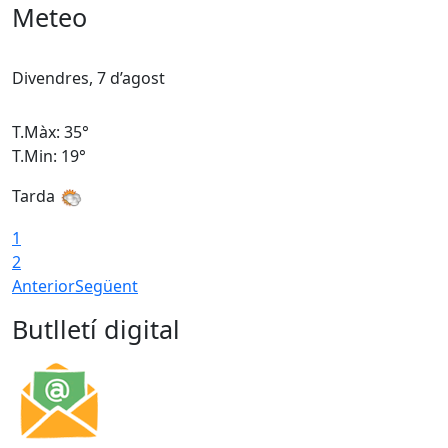
Meteo
Divendres, 7 d’agost
D
T.Màx: 35°
T
T.Min: 19°
T
Tarda
T
1
2
Anterior
Següent
Butlletí digital