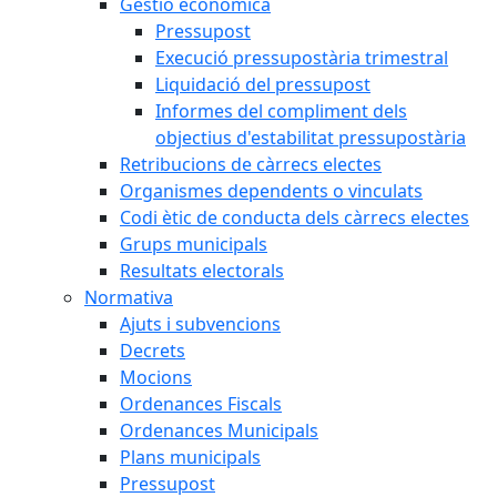
Gestió econòmica
Pressupost
Execució pressupostària trimestral
Liquidació del pressupost
Informes del compliment dels
objectius d'estabilitat pressupostària
Retribucions de càrrecs electes
Organismes dependents o vinculats
Codi ètic de conducta dels càrrecs electes
Grups municipals
Resultats electorals
Normativa
Ajuts i subvencions
Decrets
Mocions
Ordenances Fiscals
Ordenances Municipals
Plans municipals
Pressupost