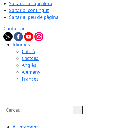
Saltar a la capçalera
Saltar al contingut
Saltar al peu de pàgina
Contactar
Idiomes
Català
Castellà
Anglès
Alemany
Francès
06.08.2026 | 16:37
Cercar:
Ajuntament