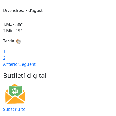
Divendres, 7 d’agost
D
T.Màx: 35°
T
T.Min: 19°
T
Tarda
T
1
2
Anterior
Següent
Butlletí digital
Subscriu-te