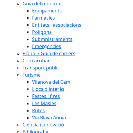
Guia del municipi
Equipaments
Farmàcies
Entitats i associacions
Polígons
Submnistraments
Emergències
Plànol / Guia de carrers
Com arribar
Transport públic
Turisme
Vilanova del Camí
Llocs d'interès
Festes i fires
Les Masies
Rutes
Via Blava Anoia
Ciència i Innovació
Bibliografia