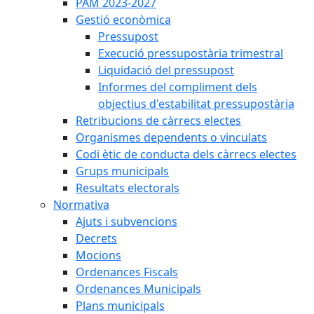
PAM 2023-2027
Gestió econòmica
Pressupost
Execució pressupostària trimestral
Liquidació del pressupost
Informes del compliment dels
objectius d'estabilitat pressupostària
Retribucions de càrrecs electes
Organismes dependents o vinculats
Codi ètic de conducta dels càrrecs electes
Grups municipals
Resultats electorals
Normativa
Ajuts i subvencions
Decrets
Mocions
Ordenances Fiscals
Ordenances Municipals
Plans municipals