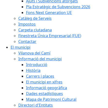
Ajuts i Subvencions atorgats
Pla Estratègic de Subvencions 2026
Fons Next Generation UE
Catàleg de Serveis
Impostos
Carpeta ciutadana
Finestreta Única Empresarial (FUE)
Contactar
El municipi
Vilanova del Camí
Informació del municipi
Introducció
Història
Carrers i places
El municipi en xifres
Informació geogràfica
Dades estadístiques
Mapa de Patrimoni Cultural
Directori d'Entitats