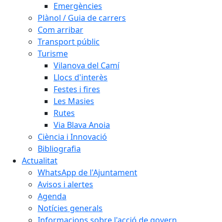
Emergències
Plànol / Guia de carrers
Com arribar
Transport públic
Turisme
Vilanova del Camí
Llocs d'interès
Festes i fires
Les Masies
Rutes
Via Blava Anoia
Ciència i Innovació
Bibliografia
Actualitat
WhatsApp de l'Ajuntament
Avisos i alertes
Agenda
Notícies generals
Informacions sobre l'acció de govern