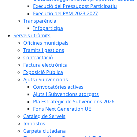
Execució del Pressupost Participatiu
Execució del PAM 2023-2027
Transparència
Infoparticipa
Serveis i tràmits
Oficines municipals
Tràmits i gestions
Contractació
Factura electrònica
Exposició Pública
Ajuts i Subvencions
Convocatòries actives
Ajuts i Subvencions atorgats
Pla Estratègic de Subvencions 2026
Fons Next Generation UE
Catàleg de Serveis
Impostos
Carpeta ciutadana