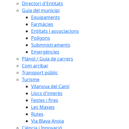
Directori d'Entitats
Guia del municipi
Equipaments
Farmàcies
Entitats i associacions
Polígons
Submnistraments
Emergències
Plànol / Guia de carrers
Com arribar
Transport públic
Turisme
Vilanova del Camí
Llocs d'interès
Festes i fires
Les Masies
Rutes
Via Blava Anoia
Ciència i Innovació