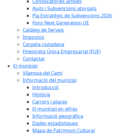
Convocatòries actives
Ajuts i Subvencions atorgats
Pla Estratègic de Subvencions 2026
Fons Next Generation UE
Catàleg de Serveis
Impostos
Carpeta ciutadana
Finestreta Única Empresarial (FUE)
Contactar
El municipi
Vilanova del Camí
Informació del municipi
Introducció
Història
Carrers i places
El municipi en xifres
Informació geogràfica
Dades estadístiques
Mapa de Patrimoni Cultural