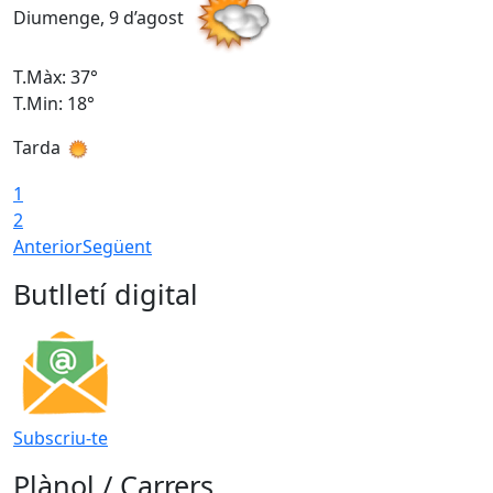
Diumenge, 9 d’agost
D
T.Màx: 37°
T
T.Min: 18°
T
Tarda
T
1
2
Anterior
Següent
Butlletí digital
Subscriu-te
Plànol / Carrers