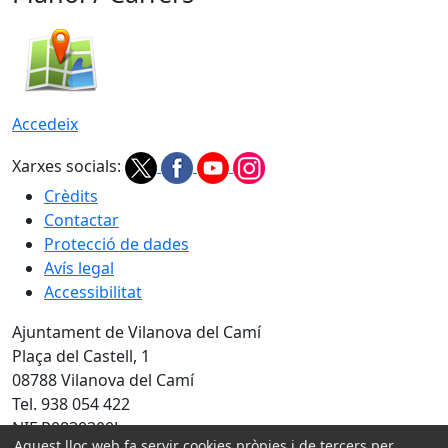
Accedeix
Xarxes socials:
Crèdits
Contactar
Protecció de dades
Avís legal
Accessibilitat
Ajuntament de Vilanova del Camí
Plaça del Castell, 1
08788 Vilanova del Camí
Tel. 938 054 422
NIF P0830300J
Aquest lloc web fa servir cookies pròpies i de tercers per