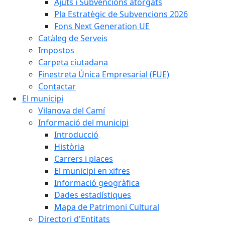
Ajuts i Subvencions atorgats
Pla Estratègic de Subvencions 2026
Fons Next Generation UE
Catàleg de Serveis
Impostos
Carpeta ciutadana
Finestreta Única Empresarial (FUE)
Contactar
El municipi
Vilanova del Camí
Informació del municipi
Introducció
Història
Carrers i places
El municipi en xifres
Informació geogràfica
Dades estadístiques
Mapa de Patrimoni Cultural
Directori d'Entitats