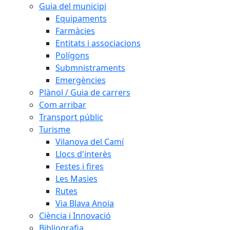
Guia del municipi
Equipaments
Farmàcies
Entitats i associacions
Polígons
Submnistraments
Emergències
Plànol / Guia de carrers
Com arribar
Transport públic
Turisme
Vilanova del Camí
Llocs d'interès
Festes i fires
Les Masies
Rutes
Via Blava Anoia
Ciència i Innovació
Bibliografia