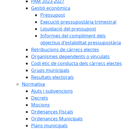
PAM 2023-2027
Gestió econòmica
Pressupost
Execució pressupostària trimestral
Liquidació del pressupost
Informes del compliment dels
objectius d'estabilitat pressupostària
Retribucions de càrrecs electes
Organismes dependents o vinculats
Codi ètic de conducta dels càrrecs electes
Grups municipals
Resultats electorals
Normativa
Ajuts i subvencions
Decrets
Mocions
Ordenances Fiscals
Ordenances Municipals
Plans municipals