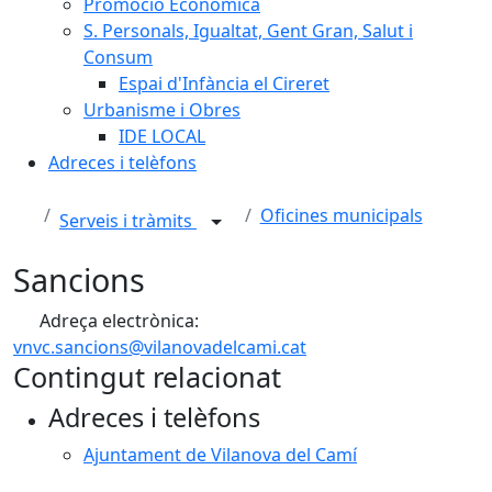
Promoció Econòmica
S. Personals, Igualtat, Gent Gran, Salut i
Consum
Espai d'Infància el Cireret
Urbanisme i Obres
IDE LOCAL
Adreces i telèfons
Oficines municipals
Serveis i tràmits
Sancions
Adreça electrònica:
vnvc.sancions@vilanovadelcami.cat
Contingut relacionat
Adreces i telèfons
Ajuntament de Vilanova del Camí