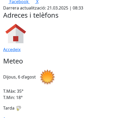
Facebook
X
Darrera actualització: 21.03.2025 | 08:33
Adreces i telèfons
Accedeix
Meteo
Dijous, 6 d’agost
D
T.Màx: 35°
T
T.Min: 18°
T
Tarda
T