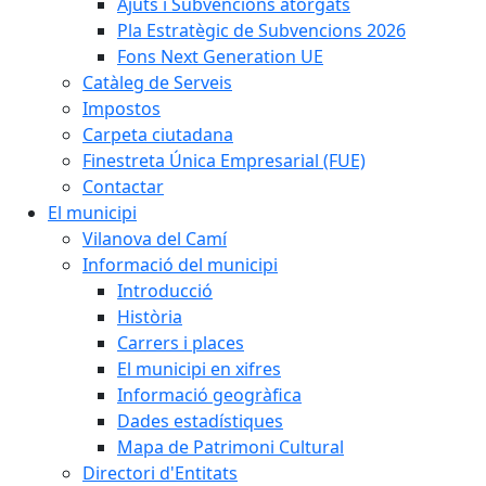
Ajuts i Subvencions atorgats
Pla Estratègic de Subvencions 2026
Fons Next Generation UE
Catàleg de Serveis
Impostos
Carpeta ciutadana
Finestreta Única Empresarial (FUE)
Contactar
El municipi
Vilanova del Camí
Informació del municipi
Introducció
Història
Carrers i places
El municipi en xifres
Informació geogràfica
Dades estadístiques
Mapa de Patrimoni Cultural
Directori d'Entitats