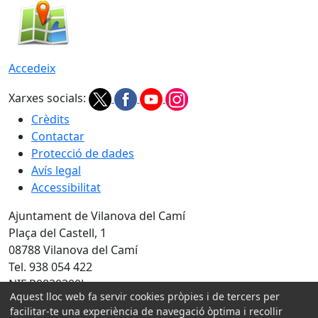
Accedeix
Xarxes socials:
Crèdits
Contactar
Protecció de dades
Avís legal
Accessibilitat
Ajuntament de Vilanova del Camí
Plaça del Castell, 1
08788 Vilanova del Camí
Tel. 938 054 422
NIF P0830300J
Aquest lloc web fa servir cookies pròpies i de tercers per
Amb la col·laboració de:
facilitar-te una experiència de navegació òptima i recollir