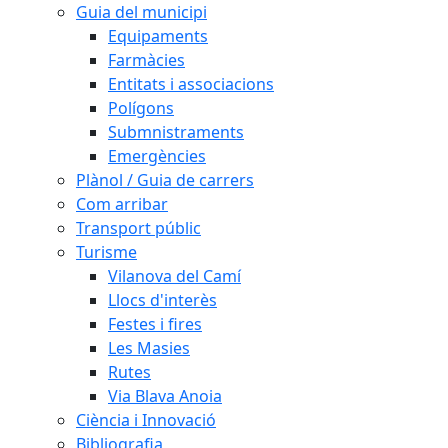
Guia del municipi
Equipaments
Farmàcies
Entitats i associacions
Polígons
Submnistraments
Emergències
Plànol / Guia de carrers
Com arribar
Transport públic
Turisme
Vilanova del Camí
Llocs d'interès
Festes i fires
Les Masies
Rutes
Via Blava Anoia
Ciència i Innovació
Bibliografia