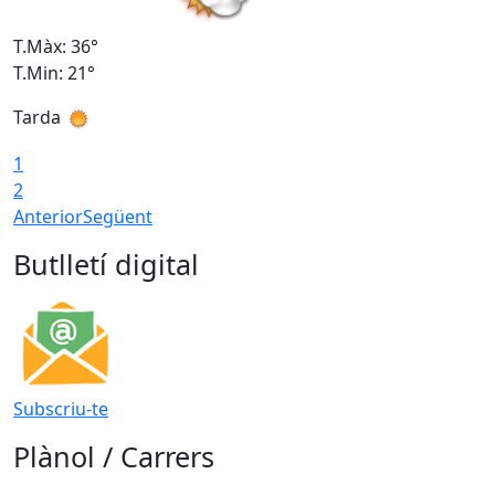
T.Màx: 36°
T
T.Min: 21°
T
Tarda
T
1
2
Anterior
Següent
Butlletí digital
Subscriu-te
Plànol / Carrers