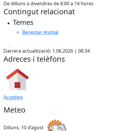
De dilluns a divendres de 8:00 a 14 hores
Contingut relacionat
Temes
Benestar Animal
Facebook
X
Darrera actualització: 1.06.2026 | 08:34
Adreces i telèfons
Accedeix
Meteo
Dilluns, 10 d’agost
D