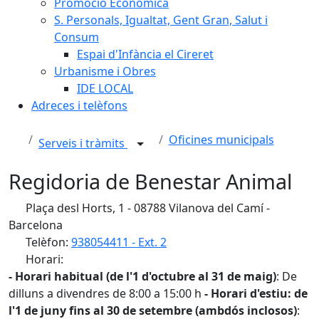
Promoció Econòmica
S. Personals, Igualtat, Gent Gran, Salut i
Consum
Espai d'Infància el Cireret
Urbanisme i Obres
IDE LOCAL
Adreces i telèfons
Oficines municipals
Serveis i tràmits
Regidoria de Benestar Animal
Plaça desl Horts, 1 - 08788 Vilanova del Camí -
Barcelona
Telèfon:
938054411 - Ext. 2
Horari:
- Horari habitual (de l'1 d'octubre al 31 de maig)
: De
dilluns a divendres de 8:00 a 15:00 h
- Horari d'estiu: de
l'1 de juny fins al 30 de setembre (ambdós inclosos)
: