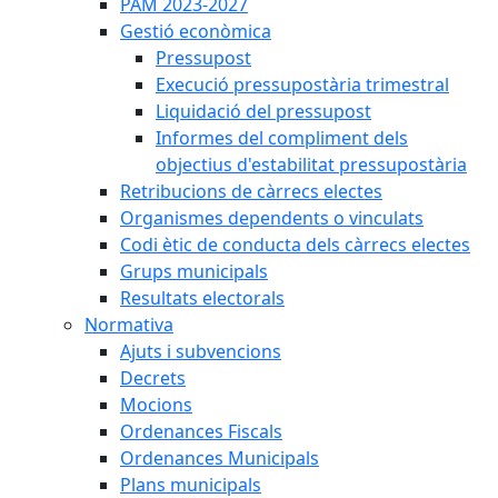
PAM 2023-2027
Gestió econòmica
Pressupost
Execució pressupostària trimestral
Liquidació del pressupost
Informes del compliment dels
objectius d'estabilitat pressupostària
Retribucions de càrrecs electes
Organismes dependents o vinculats
Codi ètic de conducta dels càrrecs electes
Grups municipals
Resultats electorals
Normativa
Ajuts i subvencions
Decrets
Mocions
Ordenances Fiscals
Ordenances Municipals
Plans municipals