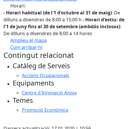
Horari:
- Horari habitual (de l'1 d'octubre al 31 de maig)
: De
dilluns a divendres de 8:00 a 15:00 h
- Horari d'estiu: de
l'1 de juny fins al 30 de setembre (ambdós inclosos)
:
De dilluns a divendres de 8:00 a 14 hores
Amplieu el mapa
Com arribar-hi
Leaflet
| ©
OpenStreetMap
contributors
Contingut relacionat
+
Catàleg de Serveis
−
Accions Ocupacionals
Equipaments
Centre d'Innovació Anoia
Temes
Promoció Econòmica
Facebook
X
Darrera actualització: 17.01.2020 | 10:56