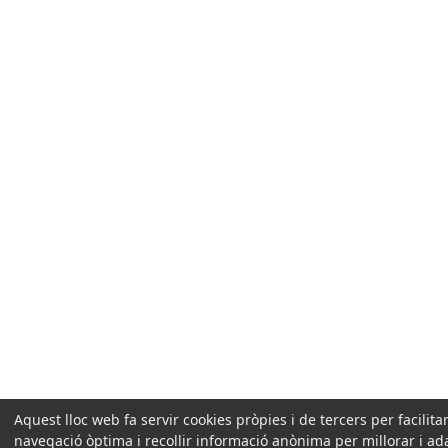
Aquest lloc web fa servir cookies pròpies i de tercers per facilit
navegació òptima i recollir informació anònima per millorar i ad