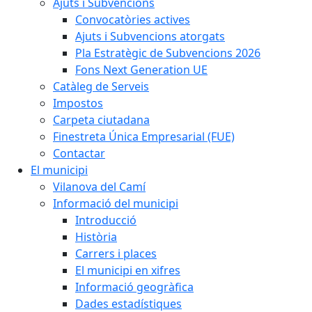
Ajuts i Subvencions
Convocatòries actives
Ajuts i Subvencions atorgats
Pla Estratègic de Subvencions 2026
Fons Next Generation UE
Catàleg de Serveis
Impostos
Carpeta ciutadana
Finestreta Única Empresarial (FUE)
Contactar
El municipi
Vilanova del Camí
Informació del municipi
Introducció
Història
Carrers i places
El municipi en xifres
Informació geogràfica
Dades estadístiques