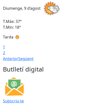
Diumenge, 9 d’agost
D
T.Màx: 37°
T
T.Min: 18°
T
Tarda
T
1
2
Anterior
Següent
Butlletí digital
Subscriu-te