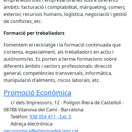
emprenedors/es i empresaris/àries sobre diferents
àmbits: facturació i comptabilitat, màrqueting, comerç
exterior, recursos humans, logística, negociació i gestió
de conflictes, etc.
Formació per treballadors
Fomentem el reciclatge i la formació continuada que
s'orienta, especialment, als treballadors en actiu i
autònoms/es. Es porten a terme formacions sobre
diferents àmbits i sectors professionals: direcció
general, competències transversals, informàtica,
manipulació d'aliments, riscos laborals, etc.
Promoció Econòmica
c/ dels Impressors, 12 - Polígon Riera de Castellolí -
08788 Vilanova del Camí - Barcelona
Telèfon:
938 054 411 - Ext. 5
Adreça electrònica:
peconomica@vilanovadelcami.cat