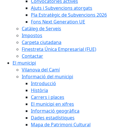
Convocatòries actives
Ajuts i Subvencions atorgats
Pla Estratègic de Subvencions 2026
Fons Next Generation UE
Catàleg de Serveis
Impostos
Carpeta ciutadana
Finestreta Única Empresarial (FUE)
Contactar
El municipi
Vilanova del Camí
Informació del municipi
Introducció
Història
Carrers i places
El municipi en xifres
Informació geogràfica
Dades estadístiques
Mapa de Patrimoni Cultural