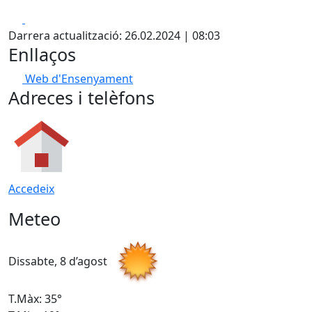
Facebook
X
Darrera actualització: 26.02.2024 | 08:03
Enllaços
Web d'Ensenyament
Adreces i telèfons
Accedeix
Meteo
Dissabte, 8 d’agost
D
T.Màx: 35°
T