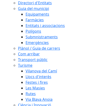
Directori d'Entitats
Guia del municipi
Equipaments
Farmàcies
Entitats i associacions
Polígons
Submnistraments
Emergències
Plànol / Guia de carrers
Com arribar
Transport públic
Turisme
Vilanova del Camí
Llocs d'interès
Festes i fires
Les Masies
Rutes
Via Blava Anoia
Ciència i Innovació