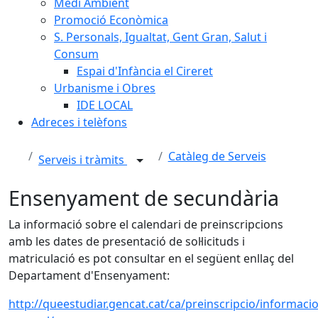
Medi Ambient
Promoció Econòmica
S. Personals, Igualtat, Gent Gran, Salut i
Consum
Espai d'Infància el Cireret
Urbanisme i Obres
IDE LOCAL
Adreces i telèfons
Catàleg de Serveis
Serveis i tràmits
Ensenyament de secundària
La informació sobre el calendari de preinscripcions
amb les dates de presentació de sol·licituds i
matriculació es pot consultar en el següent enllaç del
Departament d'Ensenyament:
http://queestudiar.gencat.cat/ca/preinscripcio/informacio