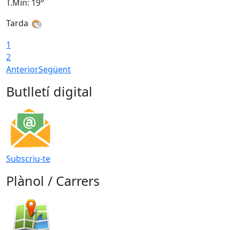
T.Min: 19°
T
Tarda
1
2
Anterior
Següent
Butlletí digital
Subscriu-te
Plànol / Carrers