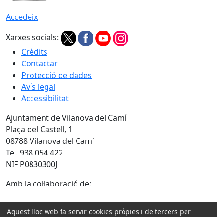
Accedeix
Xarxes socials:
Crèdits
Contactar
Protecció de dades
Avís legal
Accessibilitat
Ajuntament de Vilanova del Camí
Plaça del Castell, 1
08788 Vilanova del Camí
Tel. 938 054 422
NIF P0830300J
Amb la col·laboració de:
Aquest lloc web fa servir cookies pròpies i de tercers per