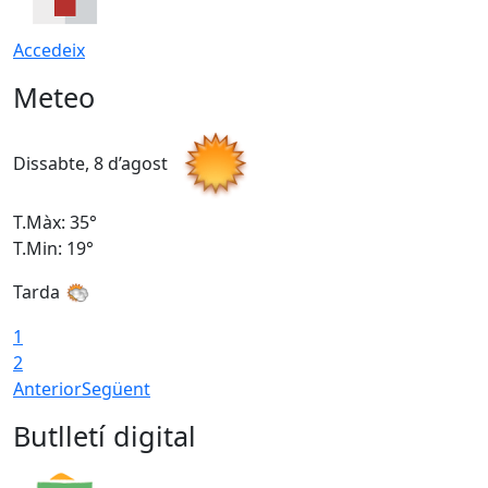
Accedeix
Meteo
Dissabte, 8 d’agost
D
T.Màx: 35°
T
T.Min: 19°
T
Tarda
1
2
Anterior
Següent
Butlletí digital