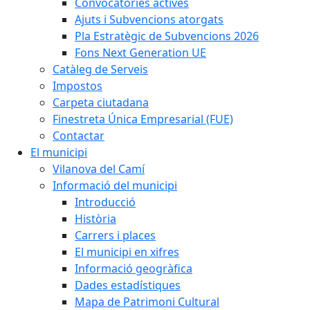
Convocatòries actives
Ajuts i Subvencions atorgats
Pla Estratègic de Subvencions 2026
Fons Next Generation UE
Catàleg de Serveis
Impostos
Carpeta ciutadana
Finestreta Única Empresarial (FUE)
Contactar
El municipi
Vilanova del Camí
Informació del municipi
Introducció
Història
Carrers i places
El municipi en xifres
Informació geogràfica
Dades estadístiques
Mapa de Patrimoni Cultural