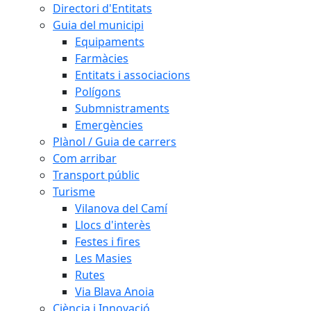
Directori d'Entitats
Guia del municipi
Equipaments
Farmàcies
Entitats i associacions
Polígons
Submnistraments
Emergències
Plànol / Guia de carrers
Com arribar
Transport públic
Turisme
Vilanova del Camí
Llocs d'interès
Festes i fires
Les Masies
Rutes
Via Blava Anoia
Ciència i Innovació