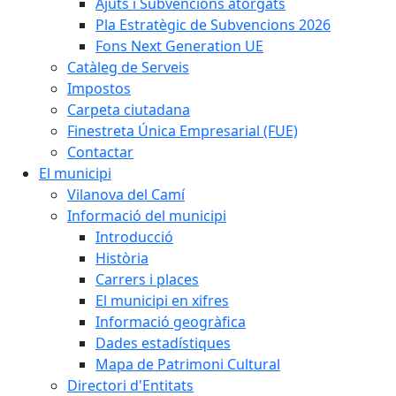
Ajuts i Subvencions atorgats
Pla Estratègic de Subvencions 2026
Fons Next Generation UE
Catàleg de Serveis
Impostos
Carpeta ciutadana
Finestreta Única Empresarial (FUE)
Contactar
El municipi
Vilanova del Camí
Informació del municipi
Introducció
Història
Carrers i places
El municipi en xifres
Informació geogràfica
Dades estadístiques
Mapa de Patrimoni Cultural
Directori d'Entitats