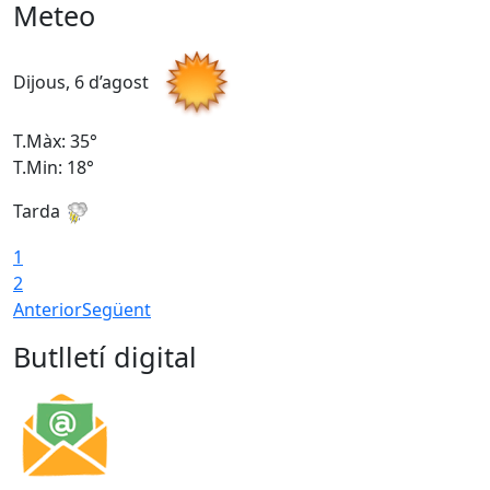
Meteo
Dijous, 6 d’agost
D
T.Màx: 35°
T
T.Min: 18°
T
Tarda
T
1
2
Anterior
Següent
Butlletí digital