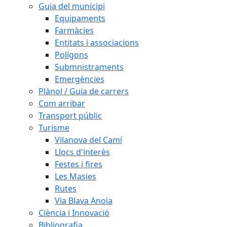
Guia del municipi
Equipaments
Farmàcies
Entitats i associacions
Polígons
Submnistraments
Emergències
Plànol / Guia de carrers
Com arribar
Transport públic
Turisme
Vilanova del Camí
Llocs d'interès
Festes i fires
Les Masies
Rutes
Via Blava Anoia
Ciència i Innovació
Bibliografia