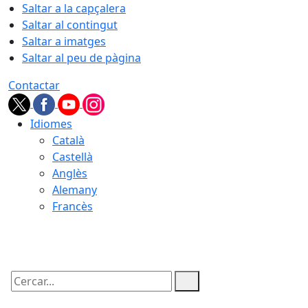
Saltar a la capçalera
Saltar al contingut
Saltar a imatges
Saltar al peu de pàgina
Contactar
Idiomes
Català
Castellà
Anglès
Alemany
Francès
06.08.2026 | 03:27
Cercar: