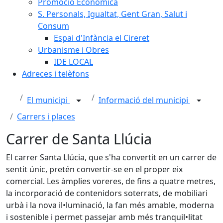
Promoció Econòmica
S. Personals, Igualtat, Gent Gran, Salut i
Consum
Espai d'Infància el Cireret
Urbanisme i Obres
IDE LOCAL
Adreces i telèfons
El municipi
Informació del municipi
Carrers i places
Carrer de Santa Llúcia
El carrer Santa Llúcia, que s'ha convertit en un carrer de
sentit únic, pretén convertir-se en el proper eix
comercial. Les àmplies voreres, de fins a quatre metres,
la incorporació de contenidors soterrats, de mobiliari
urbà i la nova il•luminació, la fan més amable, moderna
i sostenible i permet passejar amb més tranquil•litat