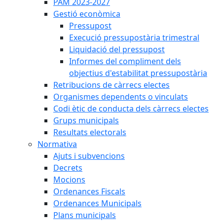
PAM 2023-2027
Gestió econòmica
Pressupost
Execució pressupostària trimestral
Liquidació del pressupost
Informes del compliment dels
objectius d'estabilitat pressupostària
Retribucions de càrrecs electes
Organismes dependents o vinculats
Codi ètic de conducta dels càrrecs electes
Grups municipals
Resultats electorals
Normativa
Ajuts i subvencions
Decrets
Mocions
Ordenances Fiscals
Ordenances Municipals
Plans municipals