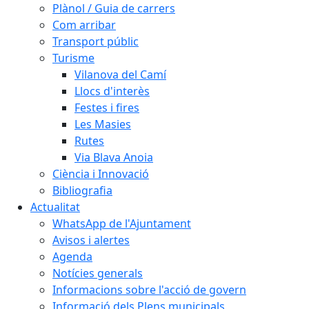
Plànol / Guia de carrers
Com arribar
Transport públic
Turisme
Vilanova del Camí
Llocs d'interès
Festes i fires
Les Masies
Rutes
Via Blava Anoia
Ciència i Innovació
Bibliografia
Actualitat
WhatsApp de l'Ajuntament
Avisos i alertes
Agenda
Notícies generals
Informacions sobre l'acció de govern
Informació dels Plens municipals