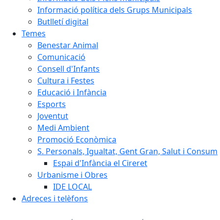
Informació política dels Grups Municipals
Butlletí digital
Temes
Benestar Animal
Comunicació
Consell d'Infants
Cultura i Festes
Educació i Infància
Esports
Joventut
Medi Ambient
Promoció Econòmica
S. Personals, Igualtat, Gent Gran, Salut i Consum
Espai d'Infància el Cireret
Urbanisme i Obres
IDE LOCAL
Adreces i telèfons