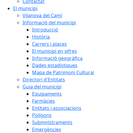
Contactar
El municipi
Vilanova del Camí
Informació del municipi
Introducció
Història
Carrers i places
El municipi en xifres
Informació geogràfica
Dades estadístiques
Mapa de Patrimoni Cultural
Directori d'Entitats
Guia del municipi
Equipaments
Farmàcies
Entitats i associacions
Polígons
Submnistraments
Emergències