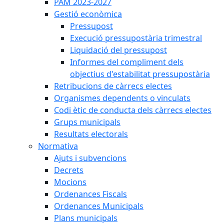
PAM 2023-2027
Gestió econòmica
Pressupost
Execució pressupostària trimestral
Liquidació del pressupost
Informes del compliment dels
objectius d'estabilitat pressupostària
Retribucions de càrrecs electes
Organismes dependents o vinculats
Codi ètic de conducta dels càrrecs electes
Grups municipals
Resultats electorals
Normativa
Ajuts i subvencions
Decrets
Mocions
Ordenances Fiscals
Ordenances Municipals
Plans municipals