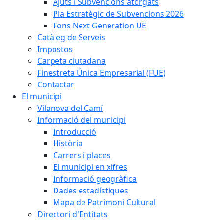
Ajuts i Subvencions atorgats
Pla Estratègic de Subvencions 2026
Fons Next Generation UE
Catàleg de Serveis
Impostos
Carpeta ciutadana
Finestreta Única Empresarial (FUE)
Contactar
El municipi
Vilanova del Camí
Informació del municipi
Introducció
Història
Carrers i places
El municipi en xifres
Informació geogràfica
Dades estadístiques
Mapa de Patrimoni Cultural
Directori d'Entitats