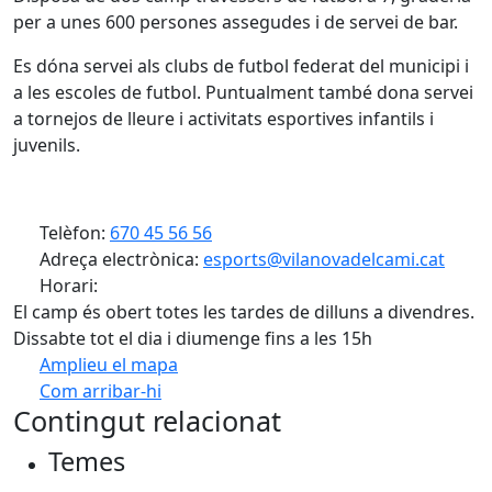
per a unes 600 persones assegudes i de servei de bar.
Es dóna servei als clubs de futbol federat del municipi i
a les escoles de futbol. Puntualment també dona servei
a tornejos de lleure i activitats esportives infantils i
juvenils.
Telèfon:
670 45 56 56
Adreça electrònica:
esports@vilanovadelcami.cat
Horari:
El camp és obert totes les tardes de dilluns a divendres.
Dissabte tot el dia i diumenge fins a les 15h
Amplieu el mapa
Com arribar-hi
Leaflet
| ©
OpenStreetMap
contributors
Contingut relacionat
+
Temes
−