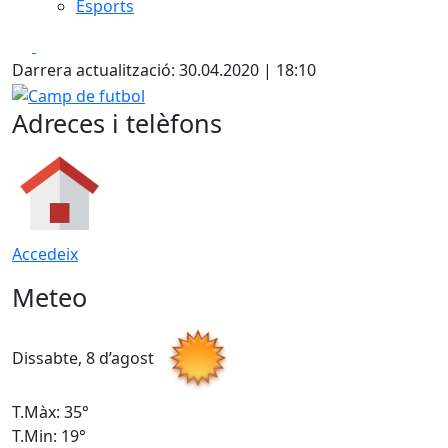
Esports
Facebook
X
Darrera actualització: 30.04.2020 | 18:10
Camp de futbol
Adreces i telèfons
Accedeix
Meteo
Dissabte, 8 d’agost
D
T.Màx: 35°
T
T.Min: 19°
T