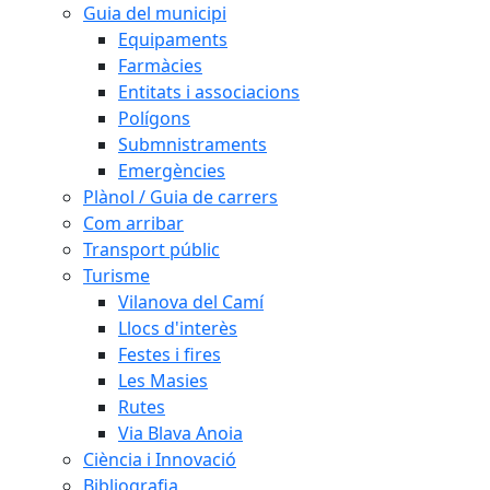
Guia del municipi
Equipaments
Farmàcies
Entitats i associacions
Polígons
Submnistraments
Emergències
Plànol / Guia de carrers
Com arribar
Transport públic
Turisme
Vilanova del Camí
Llocs d'interès
Festes i fires
Les Masies
Rutes
Via Blava Anoia
Ciència i Innovació
Bibliografia