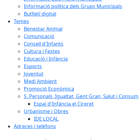
Informació política dels Grups Municipals
Butlletí digital
Temes
Benestar Animal
Comunicació
Consell d'Infants
Cultura i Festes
Educació i Infància
Esports
Joventut
Medi Ambient
Promoció Econòmica
S. Personals, Igualtat, Gent Gran, Salut i Consum
Espai d'Infància el Cireret
Urbanisme i Obres
IDE LOCAL
Adreces i telèfons