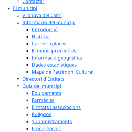
Contactar
El municipi
Vilanova del Camí
Informació del municipi
Introducció
Història
Carrers i places
El municipi en xifres
Informació geogràfica
Dades estadístiques
Mapa de Patrimoni Cultural
Directori d'Entitats
Guia del municipi
Equipaments
Farmàcies
Entitats i associacions
Polígons
Submnistraments
Emergències