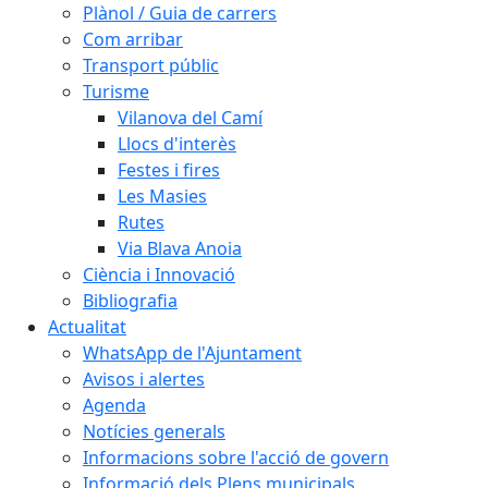
Plànol / Guia de carrers
Com arribar
Transport públic
Turisme
Vilanova del Camí
Llocs d'interès
Festes i fires
Les Masies
Rutes
Via Blava Anoia
Ciència i Innovació
Bibliografia
Actualitat
WhatsApp de l'Ajuntament
Avisos i alertes
Agenda
Notícies generals
Informacions sobre l'acció de govern
Informació dels Plens municipals