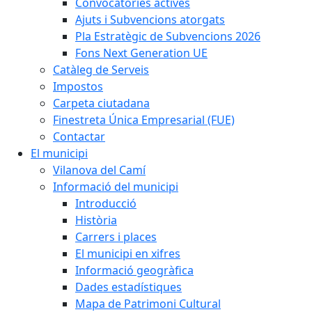
Convocatòries actives
Ajuts i Subvencions atorgats
Pla Estratègic de Subvencions 2026
Fons Next Generation UE
Catàleg de Serveis
Impostos
Carpeta ciutadana
Finestreta Única Empresarial (FUE)
Contactar
El municipi
Vilanova del Camí
Informació del municipi
Introducció
Història
Carrers i places
El municipi en xifres
Informació geogràfica
Dades estadístiques
Mapa de Patrimoni Cultural