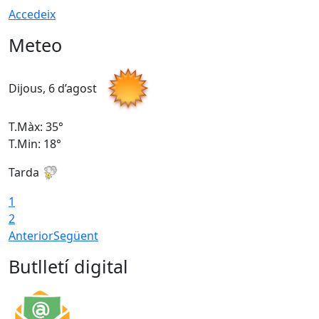
Accedeix
Meteo
Dijous, 6 d’agost
D
T.Màx: 35°
T
T.Min: 18°
T
Tarda
T
1
2
Anterior
Següent
Butlletí digital