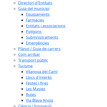
Directori d'Entitats
Guia del municipi
Equipaments
Farmàcies
Entitats i associacions
Polígons
Submnistraments
Emergències
Plànol / Guia de carrers
Com arribar
Transport públic
Turisme
Vilanova del Camí
Llocs d'interès
Festes i fires
Les Masies
Rutes
Via Blava Anoia
Ciència i Innovació