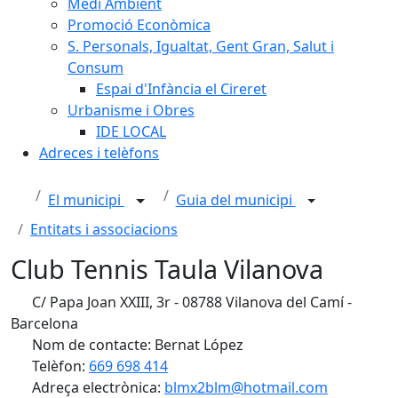
Medi Ambient
Promoció Econòmica
S. Personals, Igualtat, Gent Gran, Salut i
Consum
Espai d'Infància el Cireret
Urbanisme i Obres
IDE LOCAL
Adreces i telèfons
El municipi
Guia del municipi
Entitats i associacions
Club Tennis Taula Vilanova
C/ Papa Joan XXIII, 3r - 08788 Vilanova del Camí -
Barcelona
Nom de contacte: Bernat López
Telèfon:
669 698 414
Adreça electrònica:
blmx2blm@hotmail.com