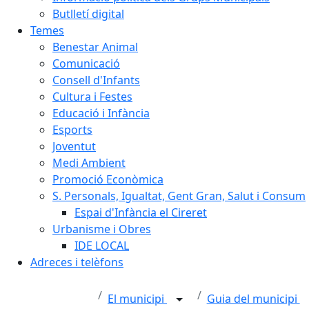
Butlletí digital
Temes
Benestar Animal
Comunicació
Consell d'Infants
Cultura i Festes
Educació i Infància
Esports
Joventut
Medi Ambient
Promoció Econòmica
S. Personals, Igualtat, Gent Gran, Salut i Consum
Espai d'Infància el Cireret
Urbanisme i Obres
IDE LOCAL
Adreces i telèfons
El municipi
Guia del municipi