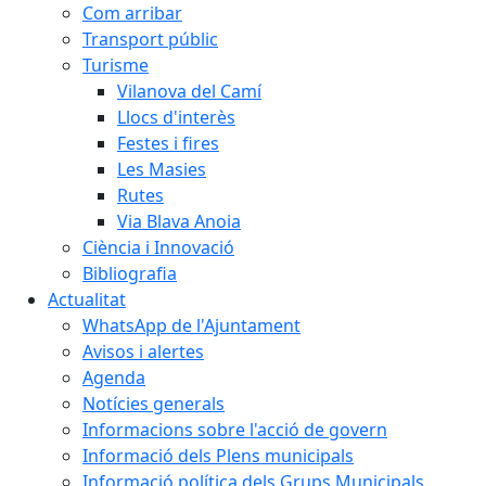
Com arribar
Transport públic
Turisme
Vilanova del Camí
Llocs d'interès
Festes i fires
Les Masies
Rutes
Via Blava Anoia
Ciència i Innovació
Bibliografia
Actualitat
WhatsApp de l'Ajuntament
Avisos i alertes
Agenda
Notícies generals
Informacions sobre l'acció de govern
Informació dels Plens municipals
Informació política dels Grups Municipals