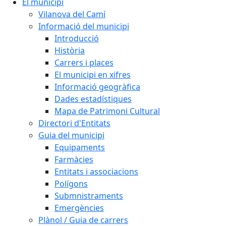
El municipi
Vilanova del Camí
Informació del municipi
Introducció
Història
Carrers i places
El municipi en xifres
Informació geogràfica
Dades estadístiques
Mapa de Patrimoni Cultural
Directori d'Entitats
Guia del municipi
Equipaments
Farmàcies
Entitats i associacions
Polígons
Submnistraments
Emergències
Plànol / Guia de carrers