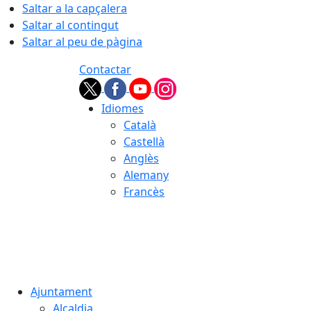
Saltar a la capçalera
Saltar al contingut
Saltar al peu de pàgina
Contactar
Idiomes
Català
Castellà
Anglès
Alemany
Francès
08.08.2026 | 16:02
Ajuntament
Alcaldia