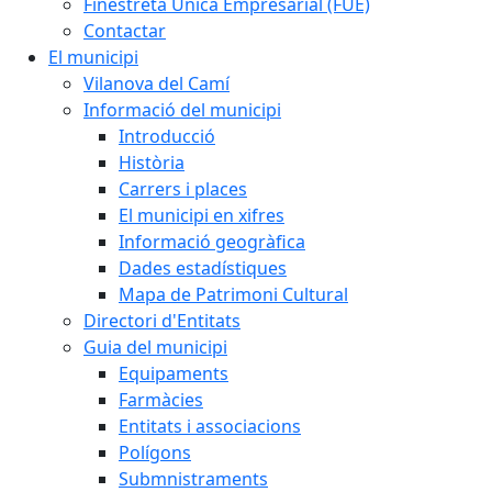
Finestreta Única Empresarial (FUE)
Contactar
El municipi
Vilanova del Camí
Informació del municipi
Introducció
Història
Carrers i places
El municipi en xifres
Informació geogràfica
Dades estadístiques
Mapa de Patrimoni Cultural
Directori d'Entitats
Guia del municipi
Equipaments
Farmàcies
Entitats i associacions
Polígons
Submnistraments