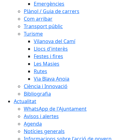
Emergències
Plànol / Guia de carrers
Com arribar
Transport públic
Turisme
Vilanova del Camí
Llocs d'interès
Festes i fires
Les Masies
Rutes
Via Blava Anoia
Ciència i Innovació
Bibliografia
Actualitat
WhatsApp de l'Ajuntament
Avisos i alertes
Agenda
Notícies generals
Informacions sobre l'acció de govern