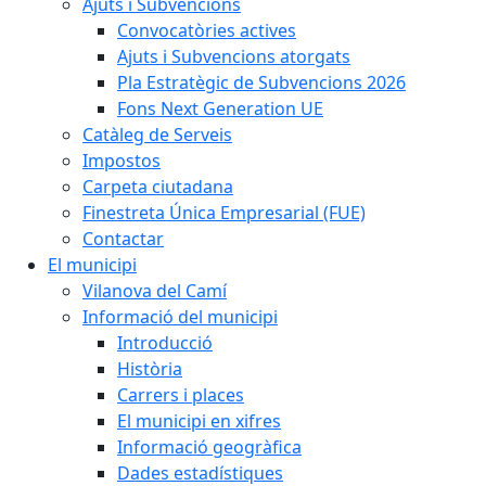
Ajuts i Subvencions
Convocatòries actives
Ajuts i Subvencions atorgats
Pla Estratègic de Subvencions 2026
Fons Next Generation UE
Catàleg de Serveis
Impostos
Carpeta ciutadana
Finestreta Única Empresarial (FUE)
Contactar
El municipi
Vilanova del Camí
Informació del municipi
Introducció
Història
Carrers i places
El municipi en xifres
Informació geogràfica
Dades estadístiques