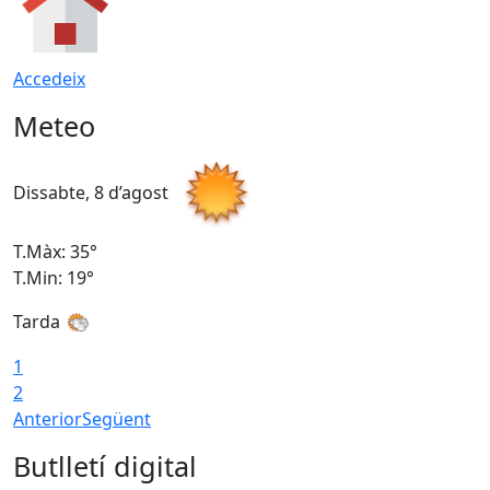
Accedeix
Meteo
Dissabte, 8 d’agost
D
T.Màx: 35°
T
T.Min: 19°
T
Tarda
1
2
Anterior
Següent
Butlletí digital