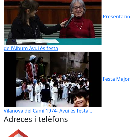
Presentació
de l'Àlbum Avui és festa
Festa Major
Vilanova del Camí 1974- Avui és festa...
Adreces i telèfons