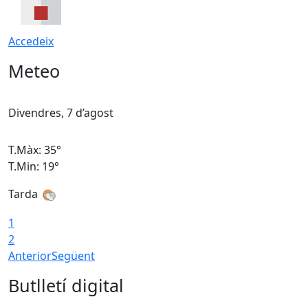
Accedeix
Meteo
Divendres, 7 d’agost
D
T.Màx: 35°
T
T.Min: 19°
T
Tarda
T
1
2
Anterior
Següent
Butlletí digital