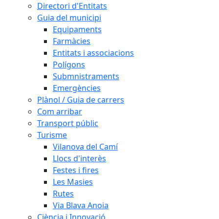
Directori d'Entitats
Guia del municipi
Equipaments
Farmàcies
Entitats i associacions
Polígons
Submnistraments
Emergències
Plànol / Guia de carrers
Com arribar
Transport públic
Turisme
Vilanova del Camí
Llocs d'interès
Festes i fires
Les Masies
Rutes
Via Blava Anoia
Ciència i Innovació