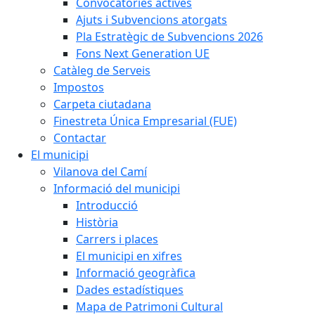
Convocatòries actives
Ajuts i Subvencions atorgats
Pla Estratègic de Subvencions 2026
Fons Next Generation UE
Catàleg de Serveis
Impostos
Carpeta ciutadana
Finestreta Única Empresarial (FUE)
Contactar
El municipi
Vilanova del Camí
Informació del municipi
Introducció
Història
Carrers i places
El municipi en xifres
Informació geogràfica
Dades estadístiques
Mapa de Patrimoni Cultural