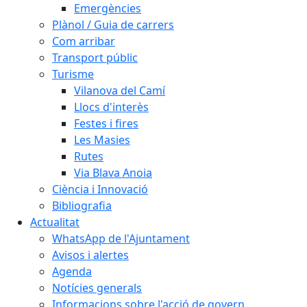
Emergències
Plànol / Guia de carrers
Com arribar
Transport públic
Turisme
Vilanova del Camí
Llocs d'interès
Festes i fires
Les Masies
Rutes
Via Blava Anoia
Ciència i Innovació
Bibliografia
Actualitat
WhatsApp de l'Ajuntament
Avisos i alertes
Agenda
Notícies generals
Informacions sobre l'acció de govern