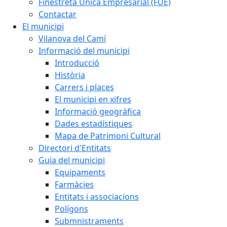
Finestreta Única Empresarial (FUE)
Contactar
El municipi
Vilanova del Camí
Informació del municipi
Introducció
Història
Carrers i places
El municipi en xifres
Informació geogràfica
Dades estadístiques
Mapa de Patrimoni Cultural
Directori d'Entitats
Guia del municipi
Equipaments
Farmàcies
Entitats i associacions
Polígons
Submnistraments