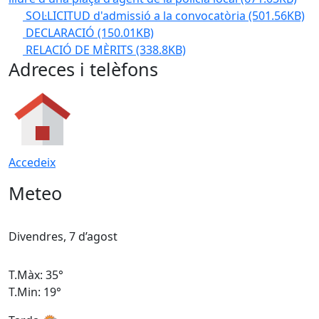
SOL·LICITUD d'admissió a la convocatòria
(501.56KB)
DECLARACIÓ
(150.01KB)
RELACIÓ DE MÈRITS
(338.8KB)
Adreces i telèfons
Accedeix
Meteo
Divendres, 7 d’agost
D
T.Màx: 35°
T
T.Min: 19°
T