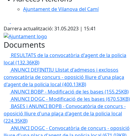
Ajuntament de Vilanova del Camí
Facebook
X
Darrera actualització: 31.05.2023 | 15:41
Ajuntament logo
Documents
RESULTATS de la convocatòria d'agent de la policia
local
(132.36KB)
ANUNCI DEFINITIU Llistat d'admesos i exclosos
convocatòria de concurs - oposició lliure d'una plaça
d'agent de la policia local
(400.13KB)
ANUNCI BOBP - Modificació de les bases
(155.25KB)
ANUNCI DOGC - Modificació de les bases
(670.53KB)
BASES i ANUNCI BOPB - Convocatòria de concurs -
oposició lliure d'una plaça d'agent de la policia local
(224.35KB)
ANUNCI DOGC - Convocatòria de concurs - oposició
lliure d'una plaça d'agent de la policia local
(671.03KB)