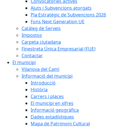
Convocatòries actives
Ajuts i Subvencions atorgats
Pla Estratègic de Subvencions 2026
Fons Next Generation UE
Catàleg de Serveis
Impostos
Carpeta ciutadana
Finestreta Única Empresarial (FUE)
Contactar
El municipi
Vilanova del Camí
Informació del municipi
Introducció
Història
Carrers i places
El municipi en xifres
Informació geogràfica
Dades estadístiques
Mapa de Patrimoni Cultural