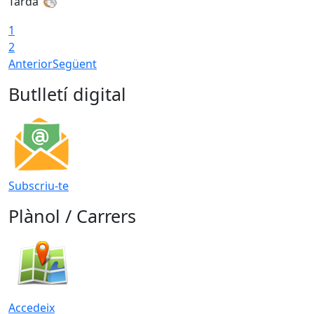
Tarda
T
1
2
Anterior
Següent
Butlletí digital
Subscriu-te
Plànol / Carrers
Accedeix