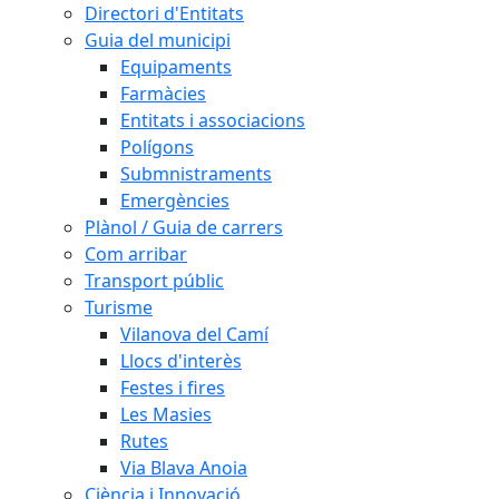
Directori d'Entitats
Guia del municipi
Equipaments
Farmàcies
Entitats i associacions
Polígons
Submnistraments
Emergències
Plànol / Guia de carrers
Com arribar
Transport públic
Turisme
Vilanova del Camí
Llocs d'interès
Festes i fires
Les Masies
Rutes
Via Blava Anoia
Ciència i Innovació