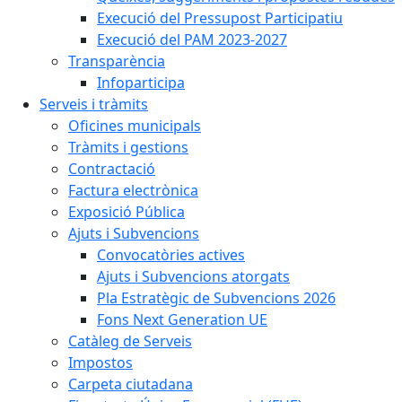
Execució del Pressupost Participatiu
Execució del PAM 2023-2027
Transparència
Infoparticipa
Serveis i tràmits
Oficines municipals
Tràmits i gestions
Contractació
Factura electrònica
Exposició Pública
Ajuts i Subvencions
Convocatòries actives
Ajuts i Subvencions atorgats
Pla Estratègic de Subvencions 2026
Fons Next Generation UE
Catàleg de Serveis
Impostos
Carpeta ciutadana