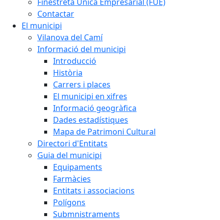
Finestreta Única Empresarial (FUE)
Contactar
El municipi
Vilanova del Camí
Informació del municipi
Introducció
Història
Carrers i places
El municipi en xifres
Informació geogràfica
Dades estadístiques
Mapa de Patrimoni Cultural
Directori d'Entitats
Guia del municipi
Equipaments
Farmàcies
Entitats i associacions
Polígons
Submnistraments