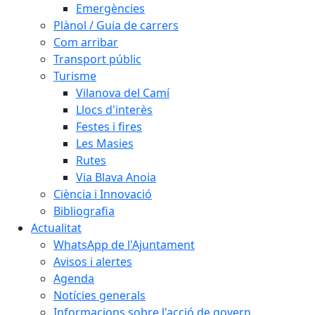
Emergències
Plànol / Guia de carrers
Com arribar
Transport públic
Turisme
Vilanova del Camí
Llocs d'interès
Festes i fires
Les Masies
Rutes
Via Blava Anoia
Ciència i Innovació
Bibliografia
Actualitat
WhatsApp de l'Ajuntament
Avisos i alertes
Agenda
Notícies generals
Informacions sobre l'acció de govern