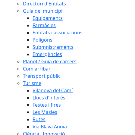
Directori d'Entitats
Guia del municipi
Equipaments
Farmàcies
Entitats i associacions
Polígons
Submnistraments
Emergències
Plànol / Guia de carrers
Com arribar
Transport públic
Turisme
Vilanova del Camí
Llocs d'interès
Festes i fires
Les Masies
Rutes
Via Blava Anoia
Ciència i Innovació