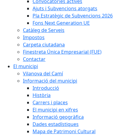
Convocatòries actives
Ajuts i Subvencions atorgats
Pla Estratègic de Subvencions 2026
Fons Next Generation UE
Catàleg de Serveis
Impostos
Carpeta ciutadana
Finestreta Única Empresarial (FUE)
Contactar
El municipi
Vilanova del Camí
Informació del municipi
Introducció
Història
Carrers i places
El municipi en xifres
Informació geogràfica
Dades estadístiques
Mapa de Patrimoni Cultural