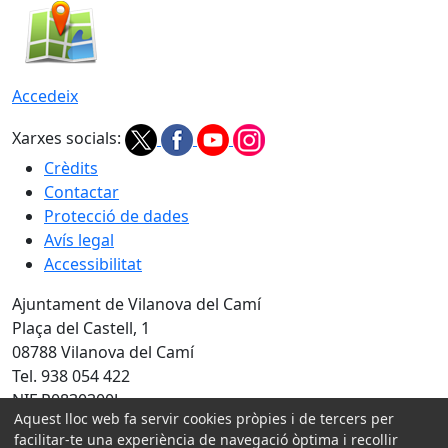
Accedeix
Xarxes socials:
Crèdits
Contactar
Protecció de dades
Avís legal
Accessibilitat
Ajuntament de Vilanova del Camí
Plaça del Castell, 1
08788 Vilanova del Camí
Tel. 938 054 422
NIF P0830300J
Aquest lloc web fa servir cookies pròpies i de tercers per
Amb la col·laboració de:
facilitar-te una experiència de navegació òptima i recollir