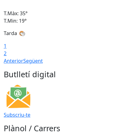
T.Màx: 35°
T
T.Min: 19°
T
Tarda
T
1
2
Anterior
Següent
Butlletí digital
Subscriu-te
Plànol / Carrers