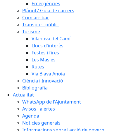
Emergències
Plànol / Guia de carrers
Com arribar
Transport públic
Turisme
Vilanova del Camí
Llocs d'interès
Festes i fires
Les Masies
Rutes
Via Blava Anoia
Ciència i Innovació
Bibliografia
Actualitat
WhatsApp de l'Ajuntament
Avisos i alertes
Agenda
Notícies generals
Informacions sobre l'acció de govern