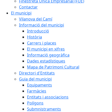
Finestreta Única Empresarial (FUE)
Contactar
El municipi
Vilanova del Camí
Informació del municipi
Introducció
Història
Carrers i places
El municipi en xifres
Informació geogràfica
Dades estadístiques
Mapa de Patrimoni Cultural
Directori d'Entitats
Guia del municipi
Equipaments
Farmàcies
Entitats i associacions
Polígons
Submnistraments