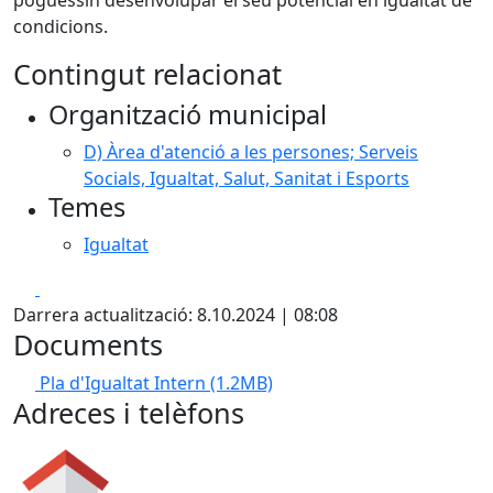
poguessin desenvolupar el seu potencial en igualtat de
condicions.
Contingut relacionat
Organització municipal
D) Àrea d'atenció a les persones; Serveis
Socials, Igualtat, Salut, Sanitat i Esports
Temes
Igualtat
Facebook
X
Darrera actualització: 8.10.2024 | 08:08
Documents
Pla d'Igualtat Intern
(1.2MB)
Adreces i telèfons