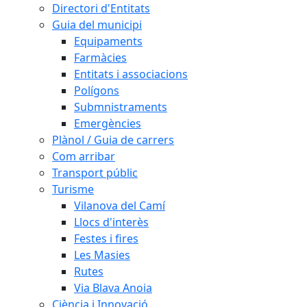
Directori d'Entitats
Guia del municipi
Equipaments
Farmàcies
Entitats i associacions
Polígons
Submnistraments
Emergències
Plànol / Guia de carrers
Com arribar
Transport públic
Turisme
Vilanova del Camí
Llocs d'interès
Festes i fires
Les Masies
Rutes
Via Blava Anoia
Ciència i Innovació