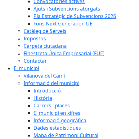
Convocatòries actives
Ajuts i Subvencions atorgats
Pla Estratègic de Subvencions 2026
Fons Next Generation UE
Catàleg de Serveis
Impostos
Carpeta ciutadana
Finestreta Única Empresarial (FUE)
Contactar
El municipi
Vilanova del Camí
Informació del municipi
Introducció
Història
Carrers i places
El municipi en xifres
Informació geogràfica
Dades estadístiques
Mapa de Patrimoni Cultural