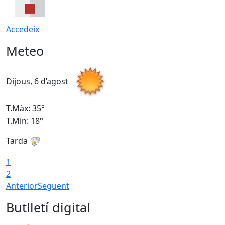
Accedeix
Meteo
Dijous, 6 d’agost
D
T.Màx: 35°
T
T.Min: 18°
T
Tarda
T
1
2
Anterior
Següent
Butlletí digital