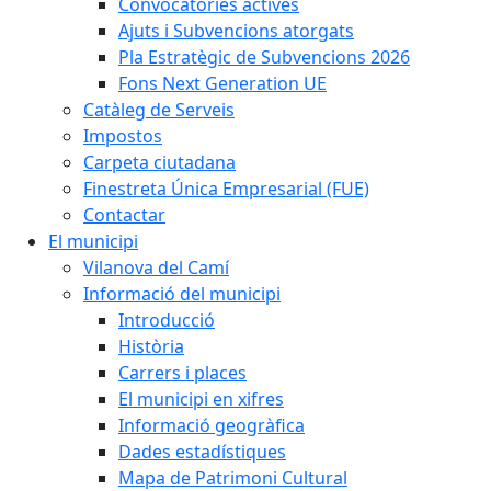
Convocatòries actives
Ajuts i Subvencions atorgats
Pla Estratègic de Subvencions 2026
Fons Next Generation UE
Catàleg de Serveis
Impostos
Carpeta ciutadana
Finestreta Única Empresarial (FUE)
Contactar
El municipi
Vilanova del Camí
Informació del municipi
Introducció
Història
Carrers i places
El municipi en xifres
Informació geogràfica
Dades estadístiques
Mapa de Patrimoni Cultural