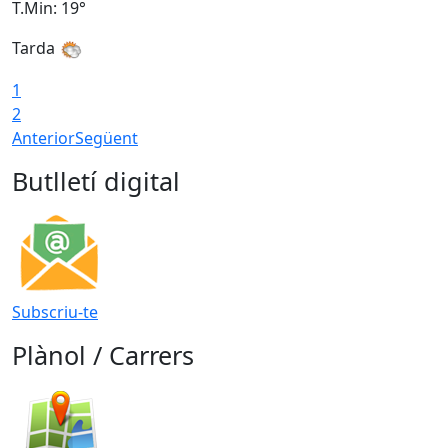
T.Min: 19°
T
Tarda
1
2
Anterior
Següent
Butlletí digital
Subscriu-te
Plànol / Carrers