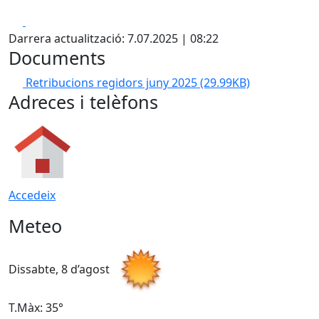
Facebook
X
Darrera actualització: 7.07.2025 | 08:22
Documents
Retribucions regidors juny 2025
(29.99KB)
Adreces i telèfons
Accedeix
Meteo
Dissabte, 8 d’agost
D
T.Màx: 35°
T