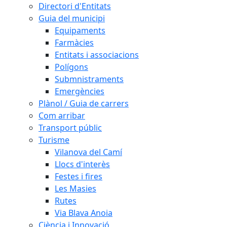
Directori d'Entitats
Guia del municipi
Equipaments
Farmàcies
Entitats i associacions
Polígons
Submnistraments
Emergències
Plànol / Guia de carrers
Com arribar
Transport públic
Turisme
Vilanova del Camí
Llocs d'interès
Festes i fires
Les Masies
Rutes
Via Blava Anoia
Ciència i Innovació