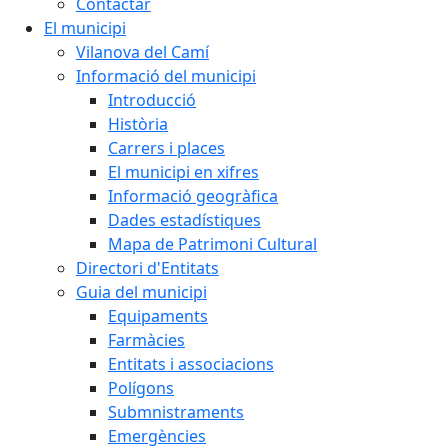
Contactar
El municipi
Vilanova del Camí
Informació del municipi
Introducció
Història
Carrers i places
El municipi en xifres
Informació geogràfica
Dades estadístiques
Mapa de Patrimoni Cultural
Directori d'Entitats
Guia del municipi
Equipaments
Farmàcies
Entitats i associacions
Polígons
Submnistraments
Emergències