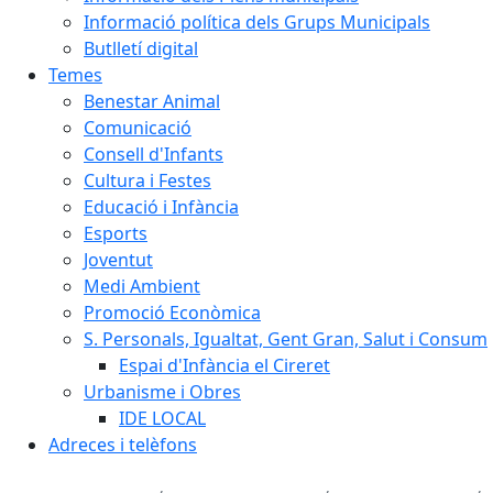
Informació política dels Grups Municipals
Butlletí digital
Temes
Benestar Animal
Comunicació
Consell d'Infants
Cultura i Festes
Educació i Infància
Esports
Joventut
Medi Ambient
Promoció Econòmica
S. Personals, Igualtat, Gent Gran, Salut i Consum
Espai d'Infància el Cireret
Urbanisme i Obres
IDE LOCAL
Adreces i telèfons