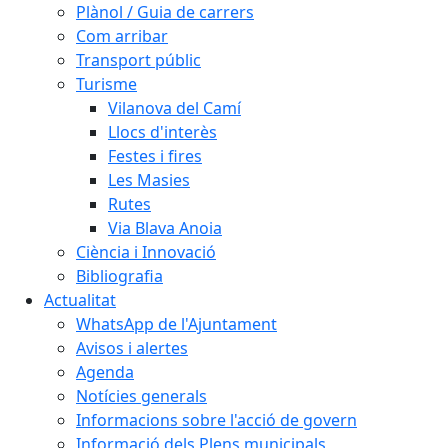
Plànol / Guia de carrers
Com arribar
Transport públic
Turisme
Vilanova del Camí
Llocs d'interès
Festes i fires
Les Masies
Rutes
Via Blava Anoia
Ciència i Innovació
Bibliografia
Actualitat
WhatsApp de l'Ajuntament
Avisos i alertes
Agenda
Notícies generals
Informacions sobre l'acció de govern
Informació dels Plens municipals