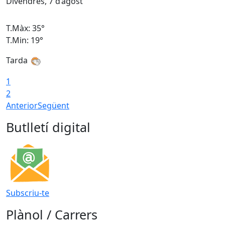
Divendres, 7 d’agost
D
T.Màx: 35°
T
T.Min: 19°
T
Tarda
T
1
2
Anterior
Següent
Butlletí digital
Subscriu-te
Plànol / Carrers