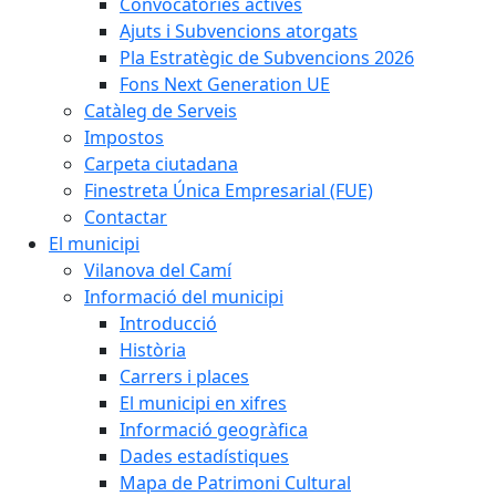
Convocatòries actives
Ajuts i Subvencions atorgats
Pla Estratègic de Subvencions 2026
Fons Next Generation UE
Catàleg de Serveis
Impostos
Carpeta ciutadana
Finestreta Única Empresarial (FUE)
Contactar
El municipi
Vilanova del Camí
Informació del municipi
Introducció
Història
Carrers i places
El municipi en xifres
Informació geogràfica
Dades estadístiques
Mapa de Patrimoni Cultural