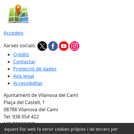
Accedeix
Xarxes socials:
Crèdits
Contactar
Protecció de dades
Avís legal
Accessibilitat
Ajuntament de Vilanova del Camí
Plaça del Castell, 1
08788 Vilanova del Camí
Tel. 938 054 422
NIF P0830300J
Aquest lloc web fa servir cookies pròpies i de tercers per