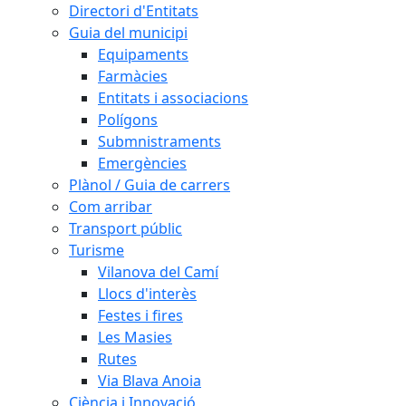
Directori d'Entitats
Guia del municipi
Equipaments
Farmàcies
Entitats i associacions
Polígons
Submnistraments
Emergències
Plànol / Guia de carrers
Com arribar
Transport públic
Turisme
Vilanova del Camí
Llocs d'interès
Festes i fires
Les Masies
Rutes
Via Blava Anoia
Ciència i Innovació