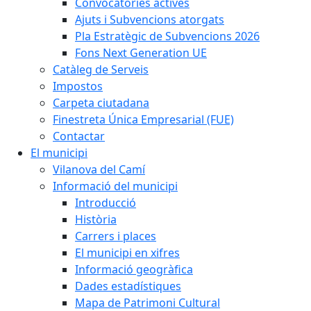
Convocatòries actives
Ajuts i Subvencions atorgats
Pla Estratègic de Subvencions 2026
Fons Next Generation UE
Catàleg de Serveis
Impostos
Carpeta ciutadana
Finestreta Única Empresarial (FUE)
Contactar
El municipi
Vilanova del Camí
Informació del municipi
Introducció
Història
Carrers i places
El municipi en xifres
Informació geogràfica
Dades estadístiques
Mapa de Patrimoni Cultural