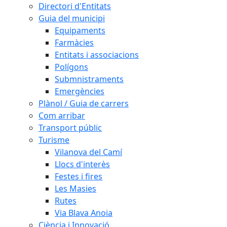
Directori d'Entitats
Guia del municipi
Equipaments
Farmàcies
Entitats i associacions
Polígons
Submnistraments
Emergències
Plànol / Guia de carrers
Com arribar
Transport públic
Turisme
Vilanova del Camí
Llocs d'interès
Festes i fires
Les Masies
Rutes
Via Blava Anoia
Ciència i Innovació