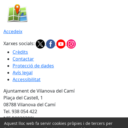
Accedeix
Xarxes socials:
Crèdits
Contactar
Protecció de dades
Avís legal
Accessibilitat
Ajuntament de Vilanova del Camí
Plaça del Castell, 1
08788 Vilanova del Camí
Tel. 938 054 422
NIF P0830300J
Aquest lloc web fa servir cookies pròpies i de tercers per