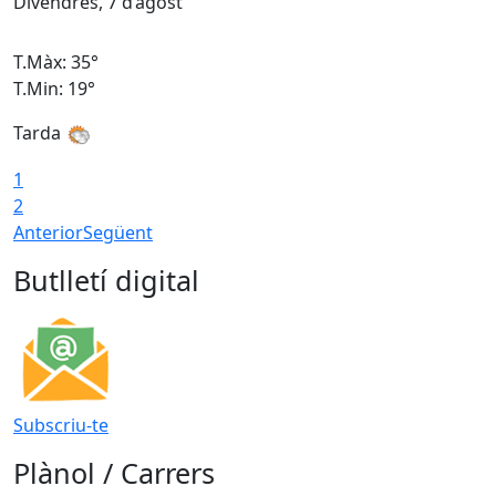
Divendres, 7 d’agost
D
T.Màx: 35°
T
T.Min: 19°
T
Tarda
T
1
2
Anterior
Següent
Butlletí digital
Subscriu-te
Plànol / Carrers