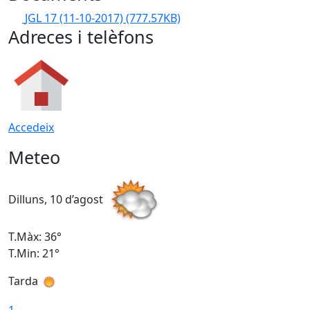
JGL 17 (11-10-2017)
(777.57KB)
Adreces i telèfons
Accedeix
Meteo
Dilluns, 10 d’agost
D
T.Màx: 36°
T
T.Min: 21°
T
Tarda
T
1