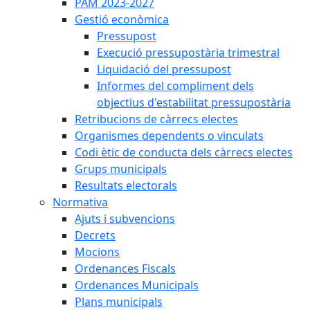
PAM 2023-2027
Gestió econòmica
Pressupost
Execució pressupostària trimestral
Liquidació del pressupost
Informes del compliment dels
objectius d'estabilitat pressupostària
Retribucions de càrrecs electes
Organismes dependents o vinculats
Codi ètic de conducta dels càrrecs electes
Grups municipals
Resultats electorals
Normativa
Ajuts i subvencions
Decrets
Mocions
Ordenances Fiscals
Ordenances Municipals
Plans municipals