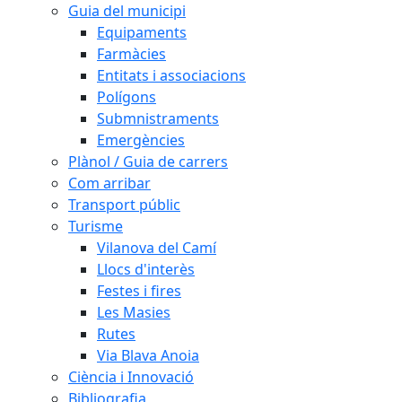
Guia del municipi
Equipaments
Farmàcies
Entitats i associacions
Polígons
Submnistraments
Emergències
Plànol / Guia de carrers
Com arribar
Transport públic
Turisme
Vilanova del Camí
Llocs d'interès
Festes i fires
Les Masies
Rutes
Via Blava Anoia
Ciència i Innovació
Bibliografia