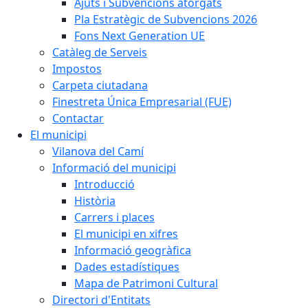
Ajuts i Subvencions atorgats
Pla Estratègic de Subvencions 2026
Fons Next Generation UE
Catàleg de Serveis
Impostos
Carpeta ciutadana
Finestreta Única Empresarial (FUE)
Contactar
El municipi
Vilanova del Camí
Informació del municipi
Introducció
Història
Carrers i places
El municipi en xifres
Informació geogràfica
Dades estadístiques
Mapa de Patrimoni Cultural
Directori d'Entitats