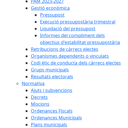
PAM 2023-2027
Gestió econòmica
Pressupost
Execució pressupostària trimestral
Liquidació del pressupost
Informes del compliment dels
objectius d'estabilitat pressupostària
Retribucions de càrrecs electes
Organismes dependents o vinculats
Codi ètic de conducta dels càrrecs electes
Grups municipals
Resultats electorals
Normativa
Ajuts i subvencions
Decrets
Mocions
Ordenances Fiscals
Ordenances Municipals
Plans municipals