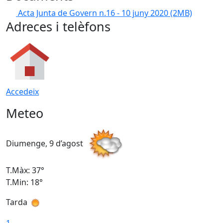
Acta Junta de Govern n.16 - 10 juny 2020
(2MB)
Adreces i telèfons
Accedeix
Meteo
Diumenge, 9 d’agost
D
T.Màx: 37°
T
T.Min: 18°
T
Tarda
T
1