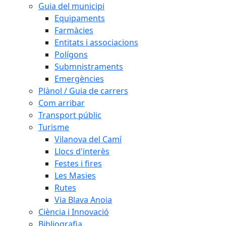
Guia del municipi
Equipaments
Farmàcies
Entitats i associacions
Polígons
Submnistraments
Emergències
Plànol / Guia de carrers
Com arribar
Transport públic
Turisme
Vilanova del Camí
Llocs d'interès
Festes i fires
Les Masies
Rutes
Via Blava Anoia
Ciència i Innovació
Bibliografia