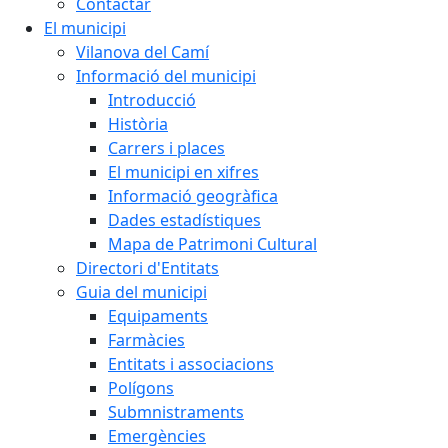
Contactar
El municipi
Vilanova del Camí
Informació del municipi
Introducció
Història
Carrers i places
El municipi en xifres
Informació geogràfica
Dades estadístiques
Mapa de Patrimoni Cultural
Directori d'Entitats
Guia del municipi
Equipaments
Farmàcies
Entitats i associacions
Polígons
Submnistraments
Emergències