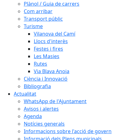
Plànol / Guia de carrers
Com arribar
Transport públic
Turisme
Vilanova del Camí
Llocs d'interès
Festes i fires
Les Masies
Rutes
Via Blava Anoia
Ciència i Innovació
Bibliografia
Actualitat
WhatsApp de l'Ajuntament
Avisos i alertes
Agenda
Notícies generals
Informacions sobre l'acció de govern
Informació dels Plens municipals