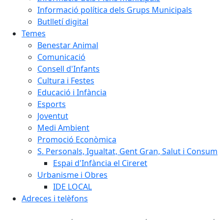
Informació política dels Grups Municipals
Butlletí digital
Temes
Benestar Animal
Comunicació
Consell d'Infants
Cultura i Festes
Educació i Infància
Esports
Joventut
Medi Ambient
Promoció Econòmica
S. Personals, Igualtat, Gent Gran, Salut i Consum
Espai d'Infància el Cireret
Urbanisme i Obres
IDE LOCAL
Adreces i telèfons