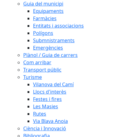
Guia del municipi
Equipaments
Farmàcies
Entitats i associacions
Polígons
Submnistraments
Emergències
Plànol / Guia de carrers
Com arribar
Transport públic
Turisme
Vilanova del Camí
Llocs d'interès
Festes i fires
Les Masies
Rutes
Via Blava Anoia
Ciència i Innovació
Bibliografia