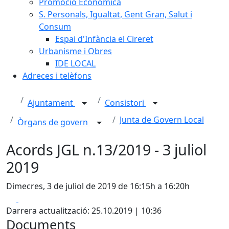
Promoció Econòmica
S. Personals, Igualtat, Gent Gran, Salut i
Consum
Espai d'Infància el Cireret
Urbanisme i Obres
IDE LOCAL
Adreces i telèfons
Ajuntament
Consistori
Junta de Govern Local
Òrgans de govern
Acords JGL n.13/2019 - 3 juliol
2019
Dimecres, 3 de juliol de 2019 de 16:15h a 16:20h
Facebook
X
Darrera actualització: 25.10.2019 | 10:36
Documents