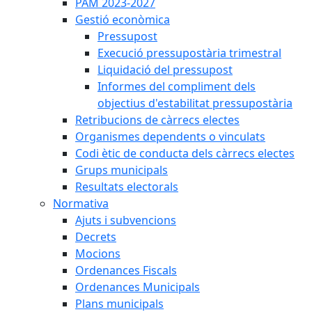
PAM 2023-2027
Gestió econòmica
Pressupost
Execució pressupostària trimestral
Liquidació del pressupost
Informes del compliment dels
objectius d'estabilitat pressupostària
Retribucions de càrrecs electes
Organismes dependents o vinculats
Codi ètic de conducta dels càrrecs electes
Grups municipals
Resultats electorals
Normativa
Ajuts i subvencions
Decrets
Mocions
Ordenances Fiscals
Ordenances Municipals
Plans municipals