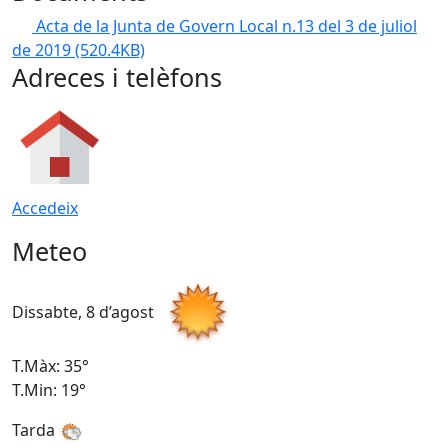
Acta de la Junta de Govern Local n.13 del 3 de juliol
de 2019
(520.4KB)
Adreces i telèfons
Accedeix
Meteo
Dissabte, 8 d’agost
D
T.Màx: 35°
T
T.Min: 19°
T
Tarda