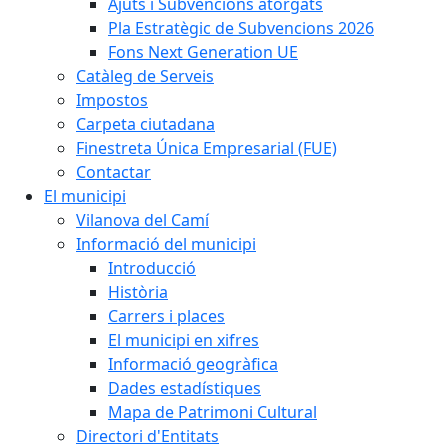
Ajuts i Subvencions atorgats
Pla Estratègic de Subvencions 2026
Fons Next Generation UE
Catàleg de Serveis
Impostos
Carpeta ciutadana
Finestreta Única Empresarial (FUE)
Contactar
El municipi
Vilanova del Camí
Informació del municipi
Introducció
Història
Carrers i places
El municipi en xifres
Informació geogràfica
Dades estadístiques
Mapa de Patrimoni Cultural
Directori d'Entitats