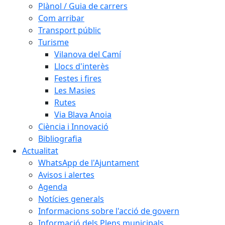
Plànol / Guia de carrers
Com arribar
Transport públic
Turisme
Vilanova del Camí
Llocs d'interès
Festes i fires
Les Masies
Rutes
Via Blava Anoia
Ciència i Innovació
Bibliografia
Actualitat
WhatsApp de l'Ajuntament
Avisos i alertes
Agenda
Notícies generals
Informacions sobre l'acció de govern
Informació dels Plens municipals