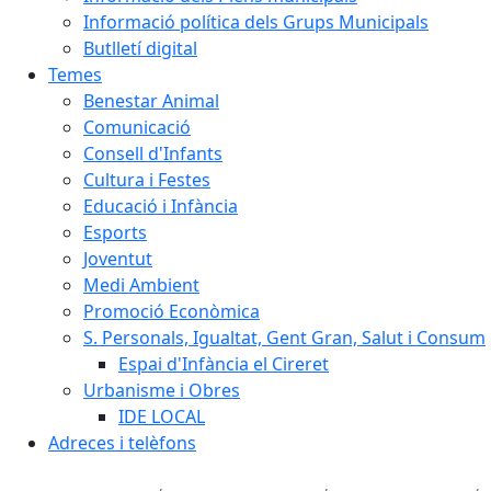
Informació política dels Grups Municipals
Butlletí digital
Temes
Benestar Animal
Comunicació
Consell d'Infants
Cultura i Festes
Educació i Infància
Esports
Joventut
Medi Ambient
Promoció Econòmica
S. Personals, Igualtat, Gent Gran, Salut i Consum
Espai d'Infància el Cireret
Urbanisme i Obres
IDE LOCAL
Adreces i telèfons