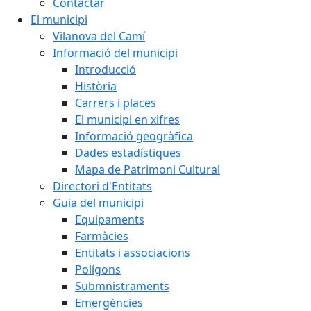
Contactar
El municipi
Vilanova del Camí
Informació del municipi
Introducció
Història
Carrers i places
El municipi en xifres
Informació geogràfica
Dades estadístiques
Mapa de Patrimoni Cultural
Directori d'Entitats
Guia del municipi
Equipaments
Farmàcies
Entitats i associacions
Polígons
Submnistraments
Emergències