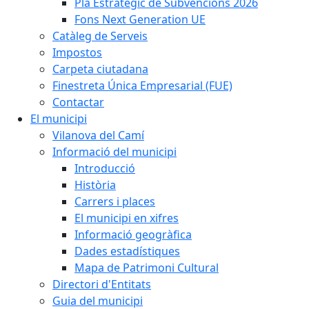
Pla Estratègic de Subvencions 2026
Fons Next Generation UE
Catàleg de Serveis
Impostos
Carpeta ciutadana
Finestreta Única Empresarial (FUE)
Contactar
El municipi
Vilanova del Camí
Informació del municipi
Introducció
Història
Carrers i places
El municipi en xifres
Informació geogràfica
Dades estadístiques
Mapa de Patrimoni Cultural
Directori d'Entitats
Guia del municipi