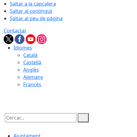
Saltar a la capçalera
Saltar al contingut
Saltar al peu de pàgina
Contactar
Idiomes
Català
Castellà
Anglès
Alemany
Francès
06.08.2026 | 06:48
Cercar:
Ajuntament