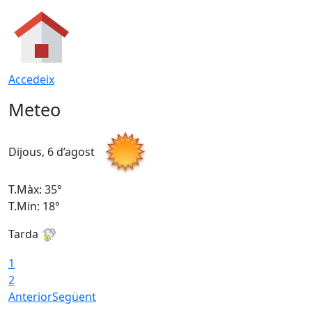
Accedeix
Meteo
Dijous, 6 d’agost
D
T.Màx: 35°
T
T.Min: 18°
T
Tarda
T
1
2
Anterior
Següent