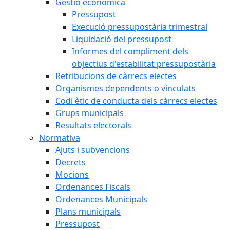
Gestió econòmica
Pressupost
Execució pressupostària trimestral
Liquidació del pressupost
Informes del compliment dels
objectius d'estabilitat pressupostària
Retribucions de càrrecs electes
Organismes dependents o vinculats
Codi ètic de conducta dels càrrecs electes
Grups municipals
Resultats electorals
Normativa
Ajuts i subvencions
Decrets
Mocions
Ordenances Fiscals
Ordenances Municipals
Plans municipals
Pressupost