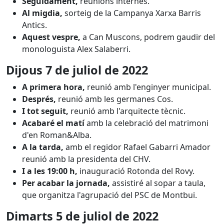
Seguidament,
reunions internes.
Al migdia,
sorteig de la Campanya Xarxa Barris
Antics.
Aquest vespre,
a Can Muscons, podrem gaudir del
monologuista Alex Salaberri.
Dijous 7 de juliol
de 2022
A primera hora,
reunió amb l'enginyer municipal.
Després,
reunió amb les germanes Cos.
I tot seguit,
reunió amb l'arquitecte tècnic.
Acabaré el matí
amb la celebració del matrimoni
d'en Roman&Alba.
A la tarda,
amb el regidor Rafael Gabarri Amador
reunió amb la presidenta del CHV.
I a les 19:00 h,
inauguració Rotonda del Rovy.
Per acabar la jornada,
assistiré al sopar a taula,
que organitza l'agrupació del PSC de Montbui.
Dimarts 5 de juliol
de 2022