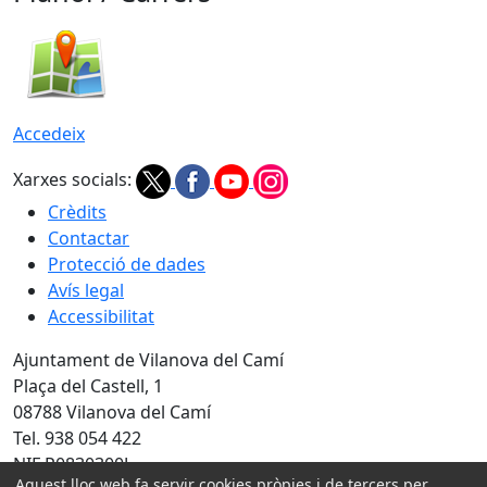
Accedeix
Xarxes socials:
Crèdits
Contactar
Protecció de dades
Avís legal
Accessibilitat
Ajuntament de Vilanova del Camí
Plaça del Castell, 1
08788 Vilanova del Camí
Tel. 938 054 422
NIF P0830300J
Aquest lloc web fa servir cookies pròpies i de tercers per