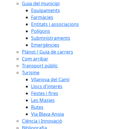
Guia del municipi
Equipaments
Farmàcies
Entitats i associacions
Polígons
Submnistraments
Emergències
Plànol / Guia de carrers
Com arribar
Transport públic
Turisme
Vilanova del Camí
Llocs d'interès
Festes i fires
Les Masies
Rutes
Via Blava Anoia
Ciència i Innovació
Bibliografia