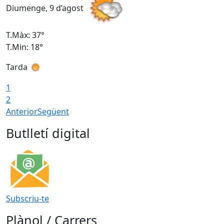
Diumenge, 9 d’agost
D
T.Màx: 37°
T
T.Min: 18°
T
Tarda
T
1
2
Anterior
Següent
Butlletí digital
Subscriu-te
Plànol / Carrers