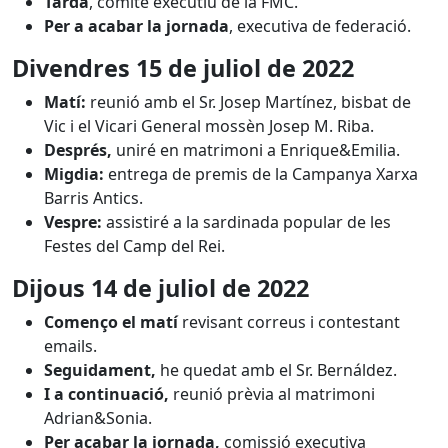
Tarda
, comitè executiu de la FMC.
Per a acabar la jornada
, executiva de federació.
Divendres 15 de juliol
de 2022
Matí:
reunió amb el Sr. Josep Martínez, bisbat de
Vic i el Vicari General mossèn Josep M. Riba.
Després,
uniré en matrimoni a Enrique&Emilia.
Migdia:
entrega de premis de la Campanya Xarxa
Barris Antics.
Vespre:
assistiré a la sardinada popular de les
Festes del Camp del Rei.
Dijous 14 de juliol
de 2022
Començo el matí
revisant correus i contestant
emails.
Seguidament,
he quedat amb el Sr. Bernáldez.
I a continuació,
reunió prèvia al matrimoni
Adrian&Sonia.
Per acabar la jornada,
comissió executiva