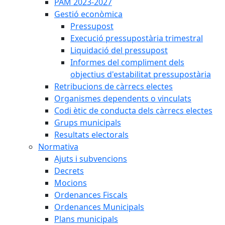
PAM 2023-2027
Gestió econòmica
Pressupost
Execució pressupostària trimestral
Liquidació del pressupost
Informes del compliment dels
objectius d'estabilitat pressupostària
Retribucions de càrrecs electes
Organismes dependents o vinculats
Codi ètic de conducta dels càrrecs electes
Grups municipals
Resultats electorals
Normativa
Ajuts i subvencions
Decrets
Mocions
Ordenances Fiscals
Ordenances Municipals
Plans municipals