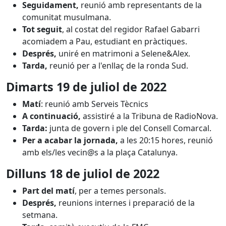
Seguidament,
reunió amb representants de la
comunitat musulmana.
Tot seguit
, al costat del regidor Rafael Gabarri
acomiadem a Pau, estudiant en pràctiques.
Després,
uniré en matrimoni a Selene&Alex.
Tarda,
reunió per a l'enllaç de la ronda Sud.
Dimart
s 19 de juliol
de 2022
Matí
: reunió amb Serveis Tècnics
A continuació,
assistiré a la Tribuna de RadioNova.
Tarda:
junta de govern i ple del Consell Comarcal.
Per a acabar la jornada,
a les 20:15 hores, reunió
amb els/les vecin@s a la plaça Catalunya.
Dillun
s 18 de juliol
de 2022
Part del matí
, per a temes personals.
Després,
reunions internes i preparació de la
setmana.