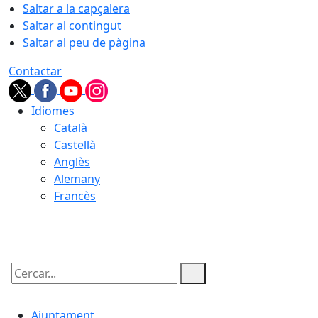
Saltar a la capçalera
Saltar al contingut
Saltar al peu de pàgina
Contactar
Idiomes
Català
Castellà
Anglès
Alemany
Francès
06.08.2026 | 21:55
Cercar:
Ajuntament