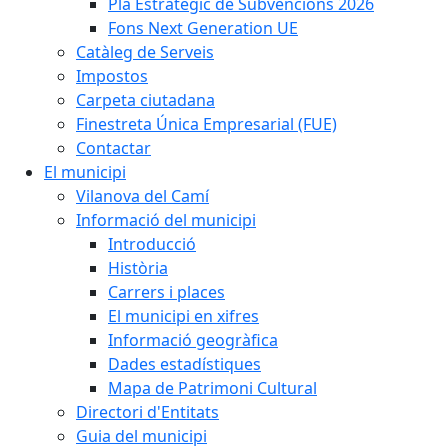
Pla Estratègic de Subvencions 2026
Fons Next Generation UE
Catàleg de Serveis
Impostos
Carpeta ciutadana
Finestreta Única Empresarial (FUE)
Contactar
El municipi
Vilanova del Camí
Informació del municipi
Introducció
Història
Carrers i places
El municipi en xifres
Informació geogràfica
Dades estadístiques
Mapa de Patrimoni Cultural
Directori d'Entitats
Guia del municipi