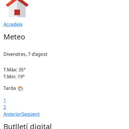
Accedeix
Meteo
Divendres, 7 d’agost
D
T.Màx: 35°
T
T.Min: 19°
T
Tarda
T
1
2
Anterior
Següent
Butlletí digital