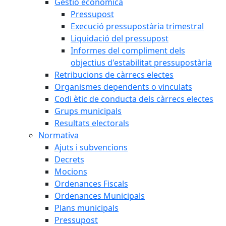
Gestió econòmica
Pressupost
Execució pressupostària trimestral
Liquidació del pressupost
Informes del compliment dels
objectius d'estabilitat pressupostària
Retribucions de càrrecs electes
Organismes dependents o vinculats
Codi ètic de conducta dels càrrecs electes
Grups municipals
Resultats electorals
Normativa
Ajuts i subvencions
Decrets
Mocions
Ordenances Fiscals
Ordenances Municipals
Plans municipals
Pressupost